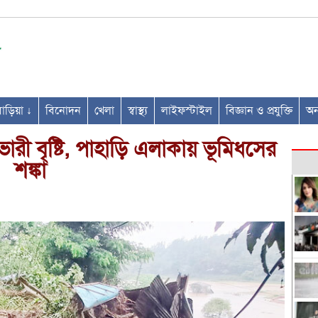
ণবাড়িয়া ↓
বিনোদন
খেলা
স্বাস্থ্য
লাইফস্টাইল
বিজ্ঞান ও প্রযুক্তি
অন্
রী বৃষ্টি, পাহাড়ি এলাকায় ভূমিধসের
শঙ্কা