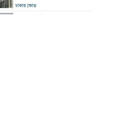
ঢাকার ক্ষোভ
হরমুজে নতুন নৌপথ নিয়ে ইরান-ওমান
সমঝোতার পথে
‘জুলাই স্মৃতি জাদুঘর’ খুলে দেওয়া হলো
দর্শনার্থীদের জন্য
ভুল স্বীকার করে ক্ষমা চাইল ফিফা
স্বর্ণের ভরি বাড়ল প্রায় ১০ হাজার টাকা
মোদির পোস্ট সীমিত করায় ভারতের কাছে
ক্ষমা চাইল মেটা
সচিবালয়মুখী ১১ দলীয় পদযাত্রায় পুলিশের
বাধা
বাংলাদেশকে নিয়ে রোমাঞ্চিত হ্যাজলউড