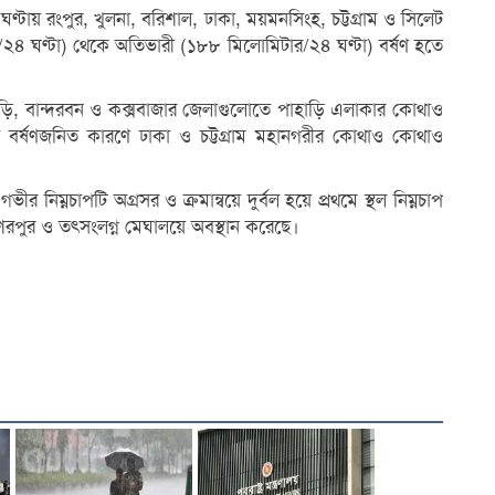
ণ্টায় রংপুর, খুলনা, বরিশাল, ঢাকা, ময়মনসিংহ, চট্টগ্রাম ও সিলেট
৪ ঘণ্টা) থেকে অতিভারী (১৮৮ মিলোমিটার/২৪ ঘণ্টা) বর্ষণ হতে
াগড়াছড়ি, বান্দরবন ও কক্সবাজার জেলাগুলোতে পাহাড়ি এলাকার কোথাও
ী বর্ষণজনিত কারণে ঢাকা ও চট্টগ্রাম মহানগরীর কোথাও কোথাও
র নিম্নচাপটি অগ্রসর ও ক্রমান্বয়ে দুর্বল হয়ে প্রথমে স্থল নিম্নচাপ
শেরপুর ও তৎসংলগ্ন মেঘালয়ে অবস্থান করেছে।