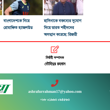
বাংলাদেশকে নিয়ে
হাসিনাকে বক্তব্যের সুযোগ
রোমাঞ্চিত হ্যাজলউড
দিয়ে ভারত শহীদদের
অসম্মান করেছে: রিজভী
নির্বাহী সম্পাদক
তৌহিদুর রহমান
ashrafurrahman17@yahoo.com
+৮৮ ০১৯৬৩ ০৯৪৫৬৩