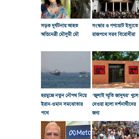
সড়ক দুর্ঘটনায় আহত
সংস্কার ও গণভোট ইস্যুতে
অভিনেত্রী মৌসুমী মৌ
রাজপথে সরব বিরোধীরা
হরমুজে নতুন নৌপথ নিয়ে
‘জুলাই স্মৃতি জাদুঘর’ খুলে
ইরান-ওমান সমঝোতার
দেওয়া হলো দর্শনার্থীদের
পথে
জন্য