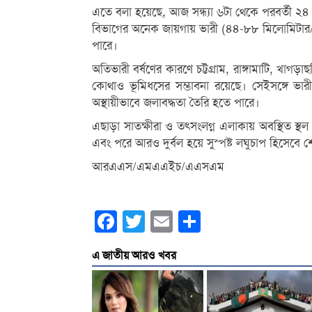
এতে বলা হয়েছে, আজ সন্ধ্যা ৬টা থেকে পরবর্তী ২৪ ঘ
বিভাগের অনেক জায়গায় ভারী (৪৪-৮৮ মিলোমিটার/২
পারে।
অতিভারী বর্ষণের কারণে চট্টগ্রাম, রাঙ্গামাটি, খ
কোথাও ভূমিধসের সম্ভাবনা রয়েছে। সেইসঙ্গে ভার
অস্থায়ীভাবে জলাবদ্ধতা তৈরি হতে পারে।
এছাড়া সাতক্ষীরা ও তৎসংলগ্ন এলাকায় অবস্থিত স্থল গভী
এবং পরে আরও দুর্বল হয়ে সুস্পষ্ট লঘুচাপ হিসেবে 
আরএএস/এমএএইচ/এএসএম
Facebook
Twitter
Email
Share
এ জাতীয় আরও খবর