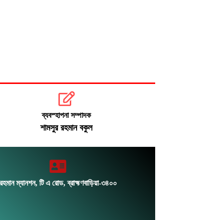
ব্যবস্হাপনা সম্পাদক
শামসুর রহমান বকুল
রহমান ম্যানশন, টি এ রোড, ব্রাহ্মণবাড়িয়া-৩৪০০