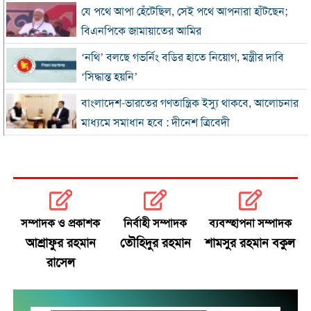
যে পথে আপা হেঁটেছিল, সেই পথে আপনারা হাঁটছেন;
বিএনপিকে জামায়াতের আমির
‘নথি’ বলছে গভর্নিং বডির হাতে নিয়োগ, মন্ত্রীর দাবি
‘সিদ্ধান্ত হয়নি’
বাংলাদেশ-ভারতের গণতান্ত্রিক ইস্যু থাকবে, আলোচনার
মাধ্যমে সমাধান হবে : দীনেশ ত্রিবেদী
প্রধানমন্ত্রীর চট্টগ্রাম সফর শেষ হতেই হকারদের দখলে
ফুটপাত
শিক্ষক নিয়োগে ম্যানেজিং কমিটির ক্ষমতা বাতিল চান
হাসনাত
সম্পাদক ও প্রকাশক
নির্বাহী সম্পাদক
ব্যবস্হাপনা সম্পাদক
বাংলাদেশ-ভারত সম্পর্ক জোরদারে ‘ফ্রেশ স্টার্ট’ চান
আশ্রাফুর রহমান
তৌহিদুর রহমান
শামসুর রহমান বকুল
স্বরাষ্ট্রমন্ত্রী
রাসেল
শিক্ষক নিয়োগে ম্যানেজিং কমিটি, তথ্যকে ‘গুজব’
বললেন ছাত্রদল সভাপতি