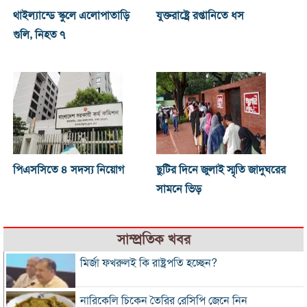
থাইল্যান্ডে স্কুলে এলোপাতাড়ি
যুক্তরাষ্ট্রে রপ্তানিতে ধস
গুলি, নিহত ৭
পিএসসিতে ৪ সদস্য নিয়োগ
ছুটির দিনে জুলাই স্মৃতি জাদুঘরের
সামনে ভিড়
সাম্প্রতিক খবর
মির্জা ফখরুলই কি রাষ্ট্রপতি হচ্ছেন?
নারিকেলি চিকেন তৈরির রেসিপি জেনে নিন