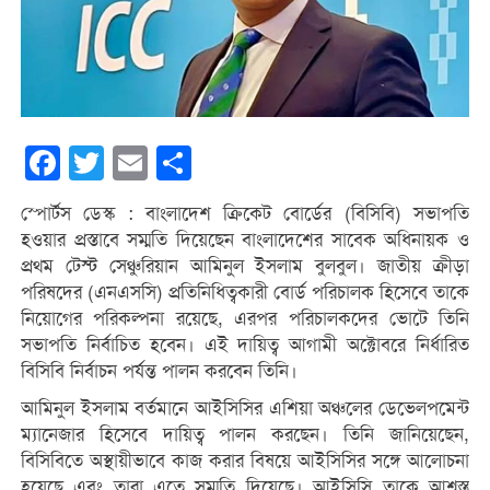
Facebook
Twitter
Email
Share
স্পোর্টস ডেস্ক : বাংলাদেশ ক্রিকেট বোর্ডের (বিসিবি) সভাপতি
হওয়ার প্রস্তাবে সম্মতি দিয়েছেন বাংলাদেশের সাবেক অধিনায়ক ও
প্রথম টেস্ট সেঞ্চুরিয়ান আমিনুল ইসলাম বুলবুল। জাতীয় ক্রীড়া
পরিষদের (এনএসসি) প্রতিনিধিত্বকারী বোর্ড পরিচালক হিসেবে তাকে
নিয়োগের পরিকল্পনা রয়েছে, এরপর পরিচালকদের ভোটে তিনি
সভাপতি নির্বাচিত হবেন। এই দায়িত্ব আগামী অক্টোবরে নির্ধারিত
বিসিবি নির্বাচন পর্যন্ত পালন করবেন তিনি।
আমিনুল ইসলাম বর্তমানে আইসিসির এশিয়া অঞ্চলের ডেভেলপমেন্ট
ম্যানেজার হিসেবে দায়িত্ব পালন করছেন। তিনি জানিয়েছেন,
বিসিবিতে অস্থায়ীভাবে কাজ করার বিষয়ে আইসিসির সঙ্গে আলোচনা
হয়েছে এবং তারা এতে সম্মতি দিয়েছে। আইসিসি তাকে আশ্বস্ত