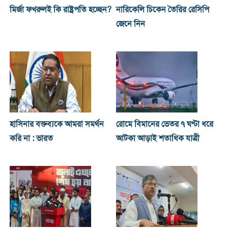
মির্জা ফখরুলই কি রাষ্ট্রপতি হচ্ছেন?
নারিকেলি চিকেন তৈরির রেসিপি
জেনে নিন
হাসিনার বক্তব্যকে আমরা সমর্থন
রোমে বিমানের ভেতর ৭ ঘণ্টা ধরে
করি না : ভারত
আটকা আড়াই শতাধিক যাত্রী