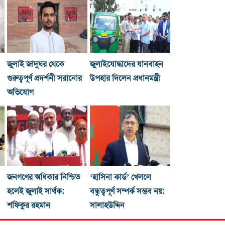
জুলাই জাদুঘর থেকে
জুলাইযোদ্ধাদের যানবাহন
গুরুত্বপূর্ণ প্রদর্শনী সরানোর
উপহার দিলেন প্রধানমন্ত্রী
অভিযোগ
জনগণের অধিকার নিশ্চিত
‘হাসিনা কার্ড’ খেললে
হলেই জুলাই সার্থক:
বন্ধুত্বপূর্ণ সম্পর্ক সম্ভব নয়:
শফিকুর রহমান
সালাহউদ্দিন