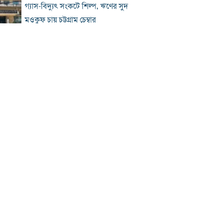
গ্যাস-বিদ্যুৎ সংকটে শিল্প, ঋণের সুদ
মওকুফ চায় চট্টগ্রাম চেম্বার
বিএনপি নেতা আজাদের দলীয় পদ স্থগিত
জাপানে টাইফুন ‘ডলফিন’, চীনে সর্বোচ্চ
সতর্কতা
জুলাই জাদুঘর থেকে গুরুত্বপূর্ণ প্রদর্শনী
সরানোর অভিযোগ
জুলাইযোদ্ধাদের যানবাহন উপহার দিলেন
প্রধানমন্ত্রী
‘আয়নাঘরে তারেক রহমানকেও নির্যাতন
করা হয়েছিল’
প্রতিটি বাড়িতে পাহারাদার দেওয়া সম্ভব নয়:
রাজউক চেয়ারম্যান