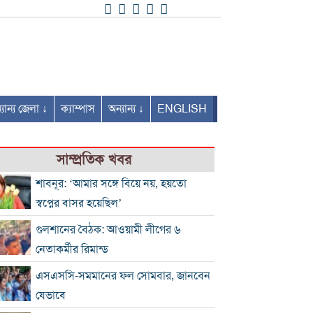
যান্য জেলা ↓
ক্যাম্পাস
অন্যান্য ↓
ENGLISH
সাম্প্রতিক খবর
শাবনূর: ‘আমার সঙ্গে বিয়ে নয়, হয়তো
স্বপ্নের বাসর হয়েছিল’
গুলশানের বৈঠক: আওয়ামী লীগের ৬
নেতাকর্মীর রিমান্ড
এসএসসি-সমমানের ফল সোমবার, জানবেন
যেভাবে