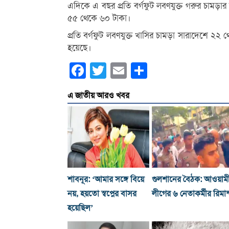
এদিকে এ বছর প্রতি বর্গফুট লবণযুক্ত গরুর চামড়ার
৫৫ থেকে ৬০ টাকা।
প্রতি বর্গফুট লবণযুক্ত খাসির চামড়া সারাদেশে ২
হয়েছে।
Facebook
Twitter
Email
Share
এ জাতীয় আরও খবর
শাবনূর: ‘আমার সঙ্গে বিয়ে
গুলশানের বৈঠক: আওয়াম
নয়, হয়তো স্বপ্নের বাসর
লীগের ৬ নেতাকর্মীর রিমান
হয়েছিল’