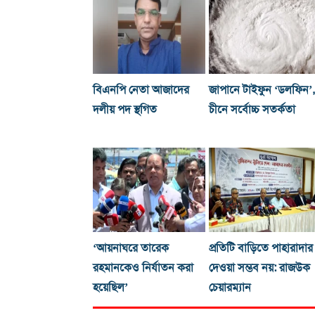
বিএনপি নেতা আজাদের
জাপানে টাইফুন ‘ডলফিন’,
দলীয় পদ স্থগিত
চীনে সর্বোচ্চ সতর্কতা
‘আয়নাঘরে তারেক
প্রতিটি বাড়িতে পাহারাদার
রহমানকেও নির্যাতন করা
দেওয়া সম্ভব নয়: রাজউক
হয়েছিল’
চেয়ারম্যান