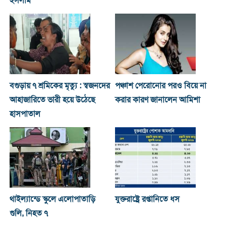
ইসলাম
বগুড়ায় ৭ শ্রমিকের মৃত্যু : স্বজনদের
পঞ্চাশ পেরোনোর পরও বিয়ে না
আহাজারিতে ভারী হয়ে উঠেছে
করার কারণ জানালেন আমিশা
হাসপাতাল
থাইল্যান্ডে স্কুলে এলোপাতাড়ি
যুক্তরাষ্ট্রে রপ্তানিতে ধস
গুলি, নিহত ৭