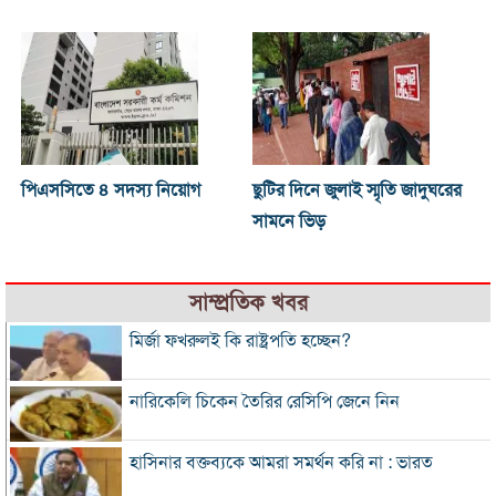
পিএসসিতে ৪ সদস্য নিয়োগ
ছুটির দিনে জুলাই স্মৃতি জাদুঘরের
সামনে ভিড়
সাম্প্রতিক খবর
মির্জা ফখরুলই কি রাষ্ট্রপতি হচ্ছেন?
নারিকেলি চিকেন তৈরির রেসিপি জেনে নিন
হাসিনার বক্তব্যকে আমরা সমর্থন করি না : ভারত