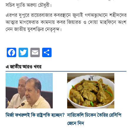
সচিব দ্যুতি অরণ্য চৌধুরী।
এরপর দুপুরে রায়েরবাজার কবরস্থানে জুলাই গণঅভ্যুত্থানে শহীদদের
আত্মার মাগফেরাত কামনায় কবর জিয়ারত ও দোয়া মাহফিলে অংশ
নেন জাতীয় যুবশক্তির নেতৃবৃন্দ।
Facebook
Twitter
Email
Share
এ জাতীয় আরও খবর
মির্জা ফখরুলই কি রাষ্ট্রপতি হচ্ছেন?
নারিকেলি চিকেন তৈরির রেসিপি
জেনে নিন