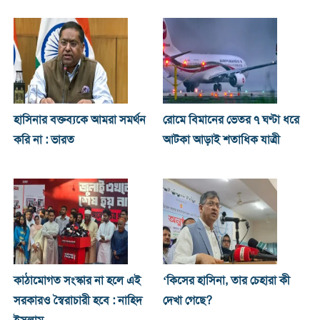
হাসিনার বক্তব্যকে আমরা সমর্থন
রোমে বিমানের ভেতর ৭ ঘণ্টা ধরে
করি না : ভারত
আটকা আড়াই শতাধিক যাত্রী
কাঠামোগত সংস্কার না হলে এই
‘কিসের হাসিনা, তার চেহারা কী
সরকারও স্বৈরাচারী হবে : নাহিদ
দেখা গেছে?