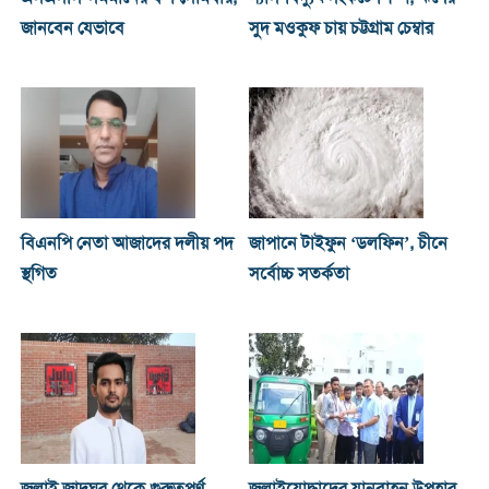
জানবেন যেভাবে
সুদ মওকুফ চায় চট্টগ্রাম চেম্বার
বিএনপি নেতা আজাদের দলীয় পদ
জাপানে টাইফুন ‘ডলফিন’, চীনে
স্থগিত
সর্বোচ্চ সতর্কতা
জুলাই জাদুঘর থেকে গুরুত্বপূর্ণ
জুলাইযোদ্ধাদের যানবাহন উপহার