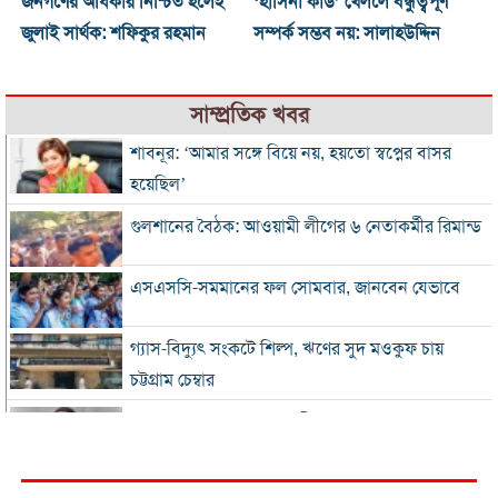
জনগণের অধিকার নিশ্চিত হলেই
‘হাসিনা কার্ড’ খেললে বন্ধুত্বপূর্ণ
জুলাই সার্থক: শফিকুর রহমান
সম্পর্ক সম্ভব নয়: সালাহউদ্দিন
সাম্প্রতিক খবর
শাবনূর: ‘আমার সঙ্গে বিয়ে নয়, হয়তো স্বপ্নের বাসর
হয়েছিল’
গুলশানের বৈঠক: আওয়ামী লীগের ৬ নেতাকর্মীর রিমান্ড
এসএসসি-সমমানের ফল সোমবার, জানবেন যেভাবে
গ্যাস-বিদ্যুৎ সংকটে শিল্প, ঋণের সুদ মওকুফ চায়
চট্টগ্রাম চেম্বার
বিএনপি নেতা আজাদের দলীয় পদ স্থগিত
জাপানে টাইফুন ‘ডলফিন’, চীনে সর্বোচ্চ সতর্কতা