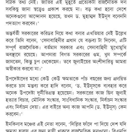
সঠিক তথ্য নেই। জাতির এই মুহূর্তে প্রত্যেকটা রাজনৈতিক দল
সবকিছু জানা স্বত্ত্বেও প্রকাশ করছে না। বড় কথা হলো দেশে
অনেকগুলো আন্দোলন হয়েছে, তখন ড. মুহাম্মদ ইউনূস বলেননি
পদত্যাগ করবেন।’
অন্তর্বর্তী সরকারের করিডর নিয়ে কথা বলার এখতিয়ার নেই উল্লেখ
করে তিনি বলেন, ‘সেনাবাহিনীর প্রধান যে বক্তব্য টা দিলেন, এটি
সম্পূর্ণ রাজনৈতিক। বর্তমান সরকার এবং সেনাবাহিনী মুখোমুখি
অবস্থানে রয়েছে। আপনারা বিগত সরকারের গুম, খুন সম্পর্কে
জানতেন, কিন্তু চুপ থেকেছেন। তবে জুলাইয়ের অংশীদারিত্ব আমরা
অস্বীকার করবো না।’
উপদেষ্টাদের মধ্যে কেউ কেউ ক্ষমতাকে পাঁচ বছরের জন্য প্রলম্বিত
করতে চান মন্তব্য করে হাদি বলেন, ‘ড. ইউনূসকে ব্যবহার করে
অনেক উপদেষ্টা দুর্নীতিগ্রস্ত হয়েছেন। সরকারের কাজ ছিল জুলাই
হত্যার বিচার, মৌলিক সংস্কার, সাংবিধানিক সংস্কার, নির্বাচন সংস্কার
এবং নির্বাচন দেয়া। এর বাইরে অন্য কাজ আপনি (ড. ইউনূস) কেন
করবেন।’
ইনকিলাব মঞ্চের এই নেতা বলেন, ‘দিল্লির ফাঁদে পা দিয়ে দেশ যদি
ক্ষমতা হারায় এর জন্য দায়ী থাকবে রাজনৈতিক দলগুলো। বিএনপি