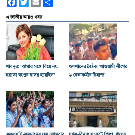
Facebook
Twitter
Email
Share
এ জাতীয় আরও খবর
শাবনূর: ‘আমার সঙ্গে বিয়ে নয়,
গুলশানের বৈঠক: আওয়ামী লীগের
হয়তো স্বপ্নের বাসর হয়েছিল’
৬ নেতাকর্মীর রিমান্ড
এসএসসি-সমমানের ফল সোমবার,
গ্যাস-বিদ্যুৎ সংকটে শিল্প, ঋণের