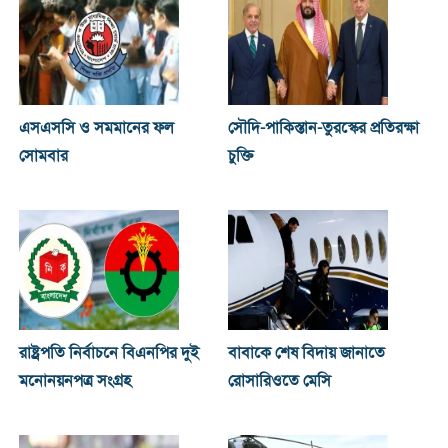
এসএসসি ও সমমানের ফল
সৌদি-পাকিস্তান-তুরস্কের প্রতিরক্ষা
সোমবার
চুক্তি
রাষ্ট্রপতি নির্বাচনে বিএনপির দুই
বাবাকে শেষ বিদায় জানাতে
মনোনয়নপত্র সংগ্রহ
রোসারিওতে মেসি