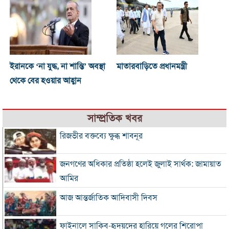
ইরানকে ‘না যুদ্ধ, না শান্তি’ অবস্থা
মাতারবাড়িতে প্রধানমন্ত্রী
থেকে বের হওয়ার আহ্বান
সাম্প্রতিক খবর
রিজভীর বক্তব্যে ক্ষুব্ধ শাবনূর
জনগণের অধিকার প্রতিষ্ঠা হলেই জুলাই সার্থক: জামায়াত
আমির
আজ আন্তর্জাতিক আদিবাসী দিবস
ফাইনালে সাকিব-হৃদয়দের হারিয়ে গলের শিরোপা