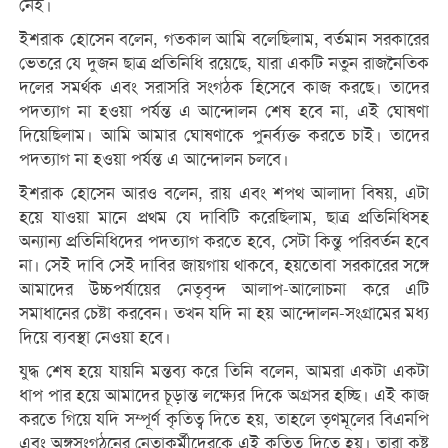
নেই।
ইশরাক হোসেন বলেন, গতকাল আমি বলেছিলাম, বর্তমান সরকারের
ভেতরে যে দুজন ছাত্র প্রতিনিধি রয়েছে, যারা একটি নতুন রাজনৈতিক
দলের সমর্থক এবং সরাসরি সংগঠক হিসেবে কাজ করছে। তাদের
পদত্যাগ না হওয়া পর্যন্ত এ আন্দোলন শেষ হবে না, এই ঘোষণা
দিয়েছিলাম। আমি আমার ঘোষণাকে পুনর্ব্যক্ত করতে চাই। তাদের
পদত্যাগ না হওয়া পর্যন্ত এ আন্দোলন চলবে।
ইশরাক হোসেন আরও বলেন, রায় এবং শপথ আলাদা বিষয়, এটা
হয়ে যাওয়া মানে প্রথম যে দাবিটি করেছিলাম, ছাত্র প্রতিনিধিসহ
অন্যান্য প্রতিনিধিদের পদত্যাগ করতে হবে, সেটা কিন্তু পরিবর্তন হবে
না। সেই দাবি সেই দাবির জায়গায় থাকবে, হয়তোবা সরকারের সঙ্গে
আমাদের উচ্চপর্যায়ের নেতৃবৃন্দ আলাপ-আলোচনা করে এটি
সমাধানের চেষ্টা করবেন। তখন যদি না হয় আন্দোলন-সংগ্রামের মধ্য
দিয়ে ব্যবস্থা নেওয়া হবে।
যুদ্ধ শেষ হয়ে যায়নি মন্তব্য করে তিনি বলেন, আমরা একটা একটা
ধাপ পার হয়ে আমাদের চূড়ান্ত লক্ষ্যের দিকে অগ্রসর হচ্ছি। এই কাজ
করতে গিয়ে যদি সম্পূর্ণ কৃতিত্ব দিতে হয়, তাহলে তৃণমূলের বিএনপি
এবং অঙ্গসংগঠনের নেতাকর্মীদেরকে এই কৃতিত্ব দিতে হয়। তারা কষ্ট