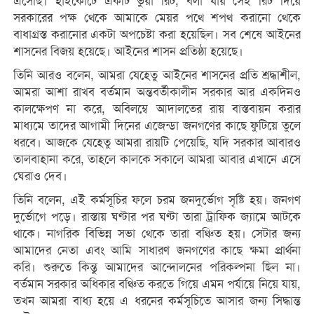
এসেছি। হাইকোর্টে একটি ভুয়া রিট, বলা যায় সেই রিট দিয়ে
সরকারের পক্ষ থেকে আমাকে মেয়র পথে শপথ করানো থেকে
বাধাগ্রস্ত করানোর একটা অপচেষ্টা করা হয়েছিল। সব শেষে আইনের
শাসনের বিজয় হয়েছে। আইনের শাসন প্রতিষ্ঠা হয়েছে।
তিনি আরও বলেন, আমরা যেহেতু আইনের শাসনের প্রতি শ্রদ্ধাশীল,
আমরা আশা রাখব বর্তমান অন্তবর্তীকালীন সরকার আর একদিনও
কালক্ষেপণ না করে, অবিলম্বে আদালতের রায় বাস্তবায়ন করার
মাধ্যমে তাদের আগামী দিনের এজেন্ডা জনগণের কাছে ফুটিয়ে তুলে
ধরবে। আজকে যেহেতু আমরা রায়টি পেয়েছি, যদি সরকার আবারও
তালবাহানা করে, তাহলে কালকে সকালে আমরা আবার এখানে এসে
ঘেরাও দেব।
তিনি বলেন, এই কর্মসূচির ফলে চরম জনদুর্ভোগ সৃষ্টি হয়। জনগণ
দুর্ভোগে পড়ে। রাস্তায় ঘণ্টার পর ঘণ্টা তারা ট্রাফিক জ্যামে আটকে
থাকে। নাগরিক বিভিন্ন সভা থেকে তারা বঞ্চিত হয়। সেটার জন্য
আমাদের নেতা এবং আমি সাধারণ জনগণের কাছে ক্ষমা প্রার্থনা
করি। শুরুতে কিন্তু আমাদের আন্দোলনের পরিকল্পনা ছিল না।
বর্তমান সরকার অধিকার বঞ্চিত করতে গিয়ে এমন পর্যায়ে নিয়ে যায়,
তখন আমরা বাধ্য হয়ে এ ধরনের কর্মসূচিতে আসার জন্য সিদ্ধান্ত