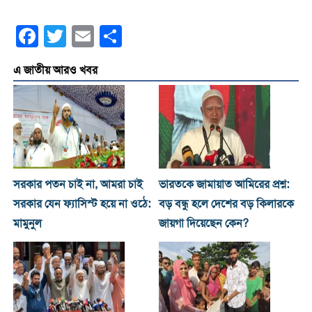
Facebook
Twitter
Email
Share
এ জাতীয় আরও খবর
সরকার পতন চাই না, আমরা চাই
ভারতকে জামায়াত আমিরের প্রশ্ন:
সরকার যেন ফ্যাসিস্ট হয়ে না ওঠে:
বড় বন্ধু হলে দেশের বড় কিলারকে
মামুনুল
জায়গা দিয়েছেন কেন?