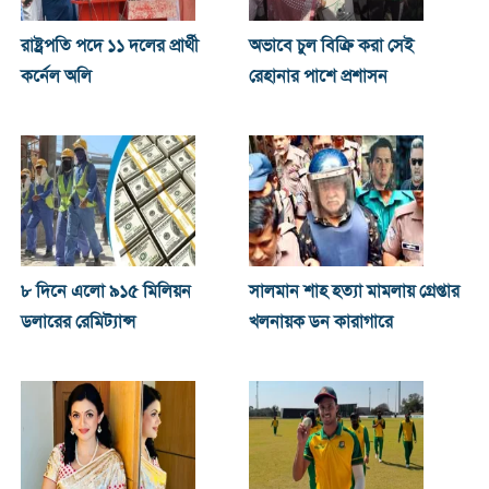
রাষ্ট্রপতি পদে ১১ দলের প্রার্থী
অভাবে চুল বিক্রি করা সেই
কর্নেল অলি
রেহানার পাশে প্রশাসন
৮ দিনে এলো ৯১৫ মিলিয়ন
সালমান শাহ হত্যা মামলায় গ্রেপ্তার
ডলারের রেমিট্যান্স
খলনায়ক ডন কারাগারে