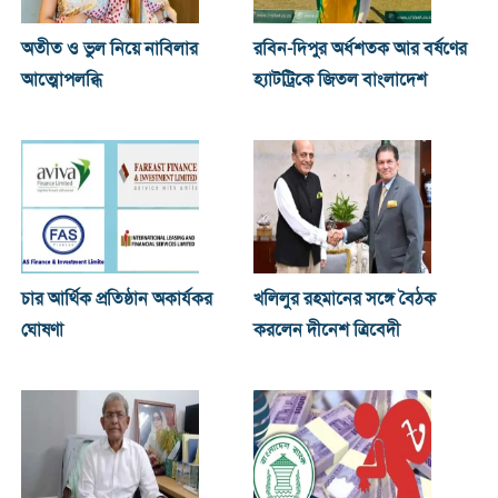
অতীত ও ভুল নিয়ে নাবিলার
রবিন-দিপুর অর্ধশতক আর বর্ষণের
আত্মোপলব্ধি
হ্যাটট্রিকে জিতল বাংলাদেশ
চার আর্থিক প্রতিষ্ঠান অকার্যকর
খ‌লিলুর রহমানের সঙ্গে বৈঠক
ঘোষণা
করলেন দীনেশ ত্রিবেদী