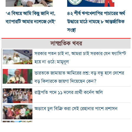
‘এ বিষয়ে আমি কিছু জানি না,
৪২ শীর্ষ ঋণখেলাপির পাচারের অর্থ
ব্যাপারটি আমার নলেজে নেই’
উদ্ধারে মাঠে নামছে ৮ আন্তর্জাতিক
সংস্থা
সাম্প্রতিক খবর
সরকার পতন চাই না, আমরা চাই সরকার যেন ফ্যাসিস্ট
হয়ে না ওঠে: মামুনুল
ভারতকে জামায়াত আমিরের প্রশ্ন: বড় বন্ধু হলে দেশের
বড় কিলারকে জায়গা দিয়েছেন কেন?
রাষ্ট্রপতি পদে ১১ দলের প্রার্থী কর্নেল অলি
অভাবে চুল বিক্রি করা সেই রেহানার পাশে প্রশাসন
৮ দিনে এলো ৯১৫ মিলিয়ন ডলারের রেমিট্যান্স