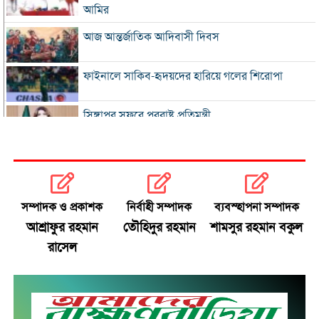
আমির
আজ আন্তর্জাতিক আদিবাসী দিবস
ফাইনালে সাকিব-হৃদয়দের হারিয়ে গলের শিরোপা
সিঙ্গাপুর সফরে পররাষ্ট্র প্রতিমন্ত্রী
ইনফান্তিনোকে সরাতে ষড়যন্ত্রের অভিযোগ ফিফার
এসএসসি ও সমমানের ফল সোমবার
সম্পাদক ও প্রকাশক
নির্বাহী সম্পাদক
ব্যবস্হাপনা সম্পাদক
আশ্রাফুর রহমান
তৌহিদুর রহমান
শামসুর রহমান বকুল
সৌদি-পাকিস্তান-তুরস্কের প্রতিরক্ষা চুক্তি
রাসেল
রাষ্ট্রপতি নির্বাচনে বিএনপির দুই মনোনয়নপত্র সংগ্রহ
বাবাকে শেষ বিদায় জানাতে রোসারিওতে মেসি