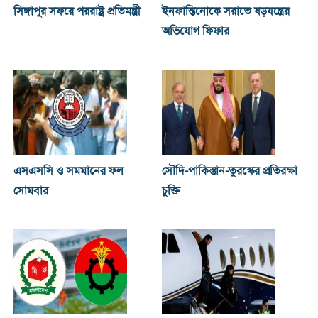
সিঙ্গাপুর সফরে পররাষ্ট্র প্রতিমন্ত্রী
ইনফান্তিনোকে সরাতে ষড়যন্ত্রের
অভিযোগ ফিফার
এসএসসি ও সমমানের ফল
সৌদি-পাকিস্তান-তুরস্কের প্রতিরক্ষা
সোমবার
চুক্তি