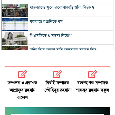
থাইল্যান্ডে স্কুলে এলোপাতাড়ি গুলি, নিহত ৭
যুক্তরাষ্ট্রে রপ্তানিতে ধস
পিএসসিতে ৪ সদস্য নিয়োগ
ছুটির দিনে জুলাই স্মৃতি জাদুঘরের সামনে ভিড়
২০০ টাকার নিচে নেই মাছ ও মুরগি, ডিমের ডজন ১৫০
নতুন বিদেশি কোচের খোঁজে বিসিবি
সম্পাদক ও প্রকাশক
নির্বাহী সম্পাদক
ব্যবস্হাপনা সম্পাদক
আশ্রাফুর রহমান
তৌহিদুর রহমান
শামসুর রহমান বকুল
শীর্ষ মাদক কারবারিদের তালিকা প্রস্তুত করা হচ্ছে:
রাসেল
স্বরাষ্ট্রমন্ত্রী
বগুড়ায় বাসচাপায় নিহত ৬