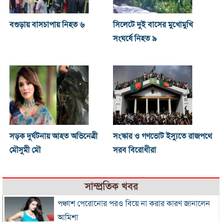
বগুড়ায় বাসচাপায় নিহত ৬
সিলেটে দুই বাসের মুখোমুখি
সংঘর্ষে নিহত ৯
সড়ক দুর্ঘটনায় আহত অভিনেত্রী
সংস্কার ও গণভোট ইস্যুতে রাজপথে
মৌসুমী মৌ
সরব বিরোধীরা
সাম্প্রতিক খবর
পঞ্চাশ পেরোনোর পরও বিয়ে না করার কারণ জানালেন
আমিশা