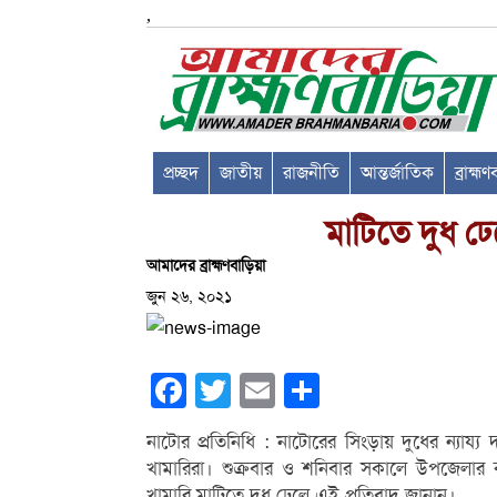
,
প্রচ্ছদ
জাতীয়
রাজনীতি
আন্তর্জাতিক
ব্রাহ্ম
মাটিতে দুধ ঢে
আমাদের ব্রাহ্মণবাড়িয়া
জুন ২৬, ২০২১
Facebook
Twitter
Email
Share
নাটোর প্রতিনিধি : নাটোরের সিংড়ায় দুধের ন্যায্য
খামারিরা। শুক্রবার ও শনিবার সকালে উপজেলার 
খামারি মাটিতে দুধ ঢেলে এই প্রতিবাদ জানান।