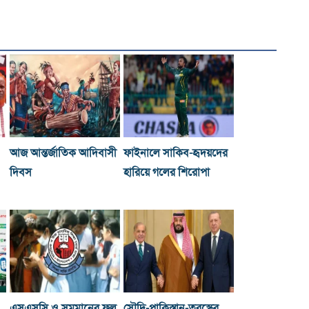
আজ আন্তর্জাতিক আদিবাসী
ফাইনালে সাকিব-হৃদয়দের
দিবস
হারিয়ে গলের শিরোপা
এসএসসি ও সমমানের ফল
সৌদি-পাকিস্তান-তুরস্কের