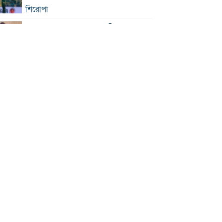
শিরোপা
সিঙ্গাপুর সফরে পররাষ্ট্র প্রতিমন্ত্রী
ইনফান্তিনোকে সরাতে ষড়যন্ত্রের অভিযোগ
ফিফার
এসএসসি ও সমমানের ফল সোমবার
সৌদি-পাকিস্তান-তুরস্কের প্রতিরক্ষা চুক্তি
রাষ্ট্রপতি নির্বাচনে বিএনপির দুই
মনোনয়নপত্র সংগ্রহ
বাবাকে শেষ বিদায় জানাতে রোসারিওতে
মেসি
ইরানকে ‘না যুদ্ধ, না শান্তি’ অবস্থা থেকে বের