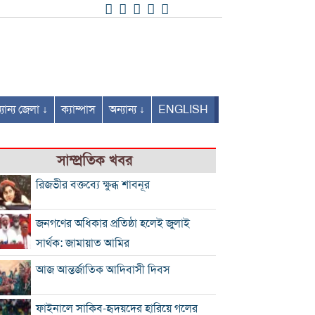
যান্য জেলা ↓
ক্যাম্পাস
অন্যান্য ↓
ENGLISH
সাম্প্রতিক খবর
রিজভীর বক্তব্যে ক্ষুব্ধ শাবনূর
জনগণের অধিকার প্রতিষ্ঠা হলেই জুলাই
সার্থক: জামায়াত আমির
আজ আন্তর্জাতিক আদিবাসী দিবস
ফাইনালে সাকিব-হৃদয়দের হারিয়ে গলের