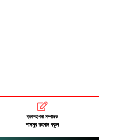
বিএনপি নেতা আজাদের দলীয় পদ স্থগিত
জাপানে টাইফুন ‘ডলফিন’, চীনে সর্বোচ্চ
সতর্কতা
ব্যবস্হাপনা সম্পাদক
শামসুর রহমান বকুল