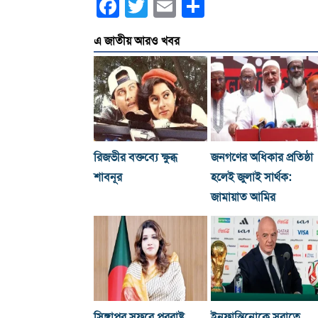
Facebook
Twitter
Email
Share
এ জাতীয় আরও খবর
রিজভীর বক্তব্যে ক্ষুব্ধ
জনগণের অধিকার প্রতিষ্ঠা
শাবনূর
হলেই জুলাই সার্থক:
জামায়াত আমির
সিঙ্গাপুর সফরে পররাষ্ট্র
ইনফান্তিনোকে সরাতে