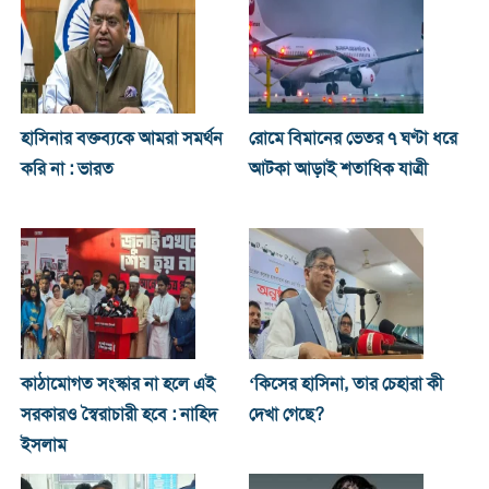
হাসিনার বক্তব্যকে আমরা সমর্থন
রোমে বিমানের ভেতর ৭ ঘণ্টা ধরে
করি না : ভারত
আটকা আড়াই শতাধিক যাত্রী
কাঠামোগত সংস্কার না হলে এই
‘কিসের হাসিনা, তার চেহারা কী
সরকারও স্বৈরাচারী হবে : নাহিদ
দেখা গেছে?
ইসলাম