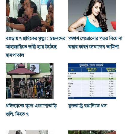
বগুড়ায় ৭ শ্রমিকের মৃত্যু : স্বজনদের
পঞ্চাশ পেরোনোর পরও বিয়ে না
আহাজারিতে ভারী হয়ে উঠেছে
করার কারণ জানালেন আমিশা
হাসপাতাল
থাইল্যান্ডে স্কুলে এলোপাতাড়ি
যুক্তরাষ্ট্রে রপ্তানিতে ধস
গুলি, নিহত ৭