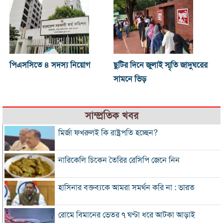
পিএসসিতে ৪ সদস্য নিয়োগ
ছুটির দিনে জুলাই স্মৃতি জাদুঘরের
সামনে ভিড়
সাম্প্রতিক খবর
মির্জা ফখরুলই কি রাষ্ট্রপতি হচ্ছেন?
নারিকেলি চিকেন তৈরির রেসিপি জেনে নিন
হাসিনার বক্তব্যকে আমরা সমর্থন করি না : ভারত
রোমে বিমানের ভেতর ৭ ঘণ্টা ধরে আটকা আড়াই