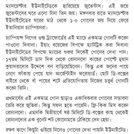
ম্যানচেস্টার ইউনাইটেডকে হারিয়েছে জুভেন্টাস। এই জয়ে
জুভেন্টাসের ঘরে এলো টানা তিন জয়। মঙ্গলবার রাতে ম্যানচেস্টার
ইউনাইটেডের ঘরের মাঠ থেকে ১-০ গোলের জয় নিয়ে ফেরে
ইতালিয়ান চ্যাম্পিয়নরা।
চ্যাম্পিয়ন্স লিগের ওল্ড ট্র্যাফোর্ডের এই ম্যাচে একমাত্র গোলটি করেন
পাওলো দিবালা। ইয়াং বয়েজের বিপক্ষে হ্যাটট্রিক করা দিবালা
ইউনাইটেডের বিপক্ষে ম্যাচের শুরুর দিকেই গোলের দেখা পান।
১৭তম মিনিটে ডান দিক থেকে রোনালদো কাছের পোস্টে হুয়ান
কুয়াদরাদোর উদ্দেশে বল বাড়িয়েছিলেন। কিন্তু এক জনের পায়ে
লেগে ফাঁকায় পেয়ে যান আর্জেন্টাইন ফরোয়ার্ড। ছোট ডি-বক্সের
বাইরে থেকে বাঁ পায়ের শটে প্রতিযোগিতায় নিজের চতুর্থ গোলটি
করেন তিনি।
প্রথমার্ধের এই একমাত্র গোল ছাড়াও একাধিকবার গোলের সম্ভাবনা
তৈরি করে জুভিরা। কিন্তু সফল হতে পারেনি। ফ্রি-কিক মিস করেন
রোনালদো। এমনকি দ্বিতীয়ার্ধে ষষ্ঠ মিনিটে ডি-বক্সের কাছ থেকেই
রোনালদোর এক বুলেট শট কোনোমতে ঠেকিয়ে দেন হেয়া।
রক্ষণ ভাগে কিছুটা গুছিয়ে নিলেও গোলের দেখা পায়নি ইউনাইটেড।