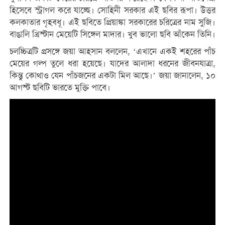
হিসেবে স্ট্রাগল করে যাচ্ছে। সোহিনী সরকার এই ছবির রূপা। উত্তর
কলকাতার গৃহবধূ। এই ছবিতে প্রিয়াঙ্কা সরকারের চরিত্রের নাম সুজি।
বাঙালি খ্রিস্টান মেয়েটি সিঙ্গেল মাদার। খুব ভালো ছবি আঁকেন তিনি।
চলচ্চিত্রটি প্রসঙ্গে জয়া আহসান বললেন, ‘এখানে একই শহরের পাঁচ
মেয়ের গল্প তুলে ধরা হয়েছে। যাদের আলাদা ধরনের জীবনযাত্রা,
কিন্তু কোথাও যেন পাঁচজনের একটা মিল আছে।’ জয়া জানালেন, ১০
আগস্ট ছবিটি ভারতে মুক্তি পাবে।