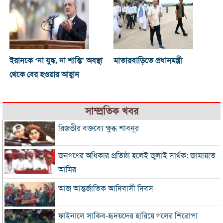
ইরানকে ‘না যুদ্ধ, না শান্তি’ অবস্থা
মাতারবাড়িতে প্রধানমন্ত্রী
থেকে বের হওয়ার আহ্বান
সাম্প্রতিক খবর
রিজভীর বক্তব্যে ক্ষুব্ধ শাবনূর
জনগণের অধিকার প্রতিষ্ঠা হলেই জুলাই সার্থক: জামায়াত
আমির
আজ আন্তর্জাতিক আদিবাসী দিবস
ফাইনালে সাকিব-হৃদয়দের হারিয়ে গলের শিরোপা