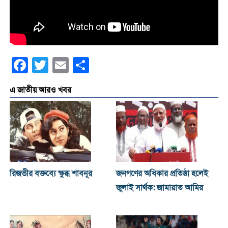
Facebook
Twitter
Email
Share
এ জাতীয় আরও খবর
রিজভীর বক্তব্যে ক্ষুব্ধ শাবনূর
জনগণের অধিকার প্রতিষ্ঠা হলেই
জুলাই সার্থক: জামায়াত আমির