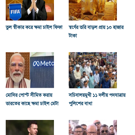
ভুল স্বীকার করে ক্ষমা চাইল ফিফা
স্বর্ণের ভরি বাড়ল প্রায় ১০ হাজার
টাকা
মোদির পোস্ট সীমিত করায়
সচিবালয়মুখী ১১ দলীয় পদযাত্রায়
ভারতের কাছে ক্ষমা চাইল মেটা
পুলিশের বাধা