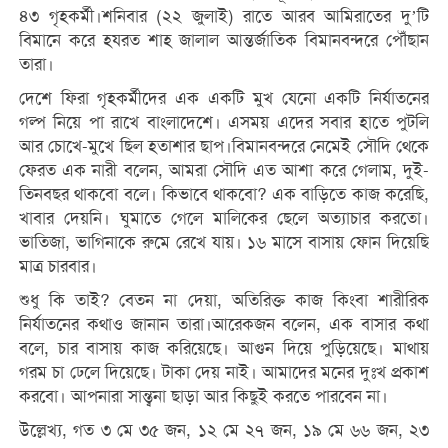
৪৩ গৃহকর্মী।শনিবার (২২ জুলাই) রাতে আরব আমিরাতের দু’টি
বিমানে করে হযরত শাহ জালাল আন্তর্জাতিক বিমানবন্দরে পৌঁছান
তারা।
দেশে ফিরা গৃহকর্মীদের এক একটি মুখ যেনো একটি নির্যাতনের
গল্প নিয়ে পা রাখে বাংলাদেশে। এসময় এদের সবার হাতে পুটলি
আর চোখে-মুখে ছিল হতাশার ছাপ।বিমানবন্দরে নেমেই সৌদি থেকে
ফেরত এক নারী বলেন, আমরা সৌদি এত আশা করে গেলাম, দুই-
তিনবছর থাকবো বলে। কিভাবে থাকবো? এক বাড়িতে কাজ করেছি,
খাবার দেয়নি। ঘুমাতে গেলে মালিকের ছেলে অত্যাচার করতো।
ভাতিজা, ভাগিনাকে রুমে রেখে যায়। ১৬ মাসে বাসায় ফোন দিয়েছি
মাত্র চারবার।
শুধু কি তাই? বেতন না দেয়া, অতিরিক্ত কাজ কিংবা শারীরিক
নির্যাতনের কথাও জানান তারা।আরেকজন বলেন, এক বাসার কথা
বলে, চার বাসায় কাজ করিয়েছে। আগুন দিয়ে পুড়িয়েছে। মাথায়
গরম চা ঢেলে দিয়েছে। টাকা দেয় নাই। আমাদের মনের দুঃখ প্রকাশ
করবো। আপনারা সান্ত্বনা ছাড়া আর কিছুই করতে পারবেন না।
উল্লেখ্য, গত ৩ মে ৩৫ জন, ১২ মে ২৭ জন, ১৯ মে ৬৬ জন, ২৩