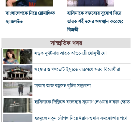
বাংলাদেশকে নিয়ে রোমাঞ্চিত
হাসিনাকে বক্তব্যের সুযোগ দিয়ে
হ্যাজলউড
ভারত শহীদদের অসম্মান করেছে:
রিজভী
সাম্প্রতিক খবর
সড়ক দুর্ঘটনায় আহত অভিনেত্রী মৌসুমী মৌ
সংস্কার ও গণভোট ইস্যুতে রাজপথে সরব বিরোধীরা
ঢাকায় আজ বজ্রসহ বৃষ্টির সম্ভাবনা
হাসিনাকে দিল্লিতে বক্তব্যের সুযোগ দেওয়ায় ঢাকার ক্ষোভ
হরমুজে নতুন নৌপথ নিয়ে ইরান-ওমান সমঝোতার পথে