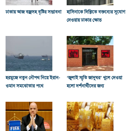
ঢাকায় আজ বজ্রসহ বৃষ্টির সম্ভাবনা
হাসিনাকে দিল্লিতে বক্তব্যের সুযোগ
দেওয়ায় ঢাকার ক্ষোভ
হরমুজে নতুন নৌপথ নিয়ে ইরান-
‘জুলাই স্মৃতি জাদুঘর’ খুলে দেওয়া
ওমান সমঝোতার পথে
হলো দর্শনার্থীদের জন্য