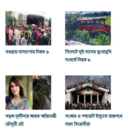
বগুড়ায় বাসচাপায় নিহত ৬
সিলেটে দুই বাসের মুখোমুখি
সংঘর্ষে নিহত ৯
সড়ক দুর্ঘটনায় আহত অভিনেত্রী
সংস্কার ও গণভোট ইস্যুতে রাজপথে
মৌসুমী মৌ
সরব বিরোধীরা