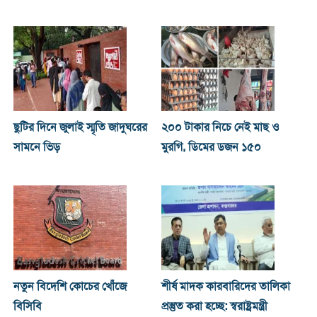
ছুটির দিনে জুলাই স্মৃতি জাদুঘরের
২০০ টাকার নিচে নেই মাছ ও
সামনে ভিড়
মুরগি, ডিমের ডজন ১৫০
নতুন বিদেশি কোচের খোঁজে
শীর্ষ মাদক কারবারিদের তালিকা
বিসিবি
প্রস্তুত করা হচ্ছে: স্বরাষ্ট্রমন্ত্রী