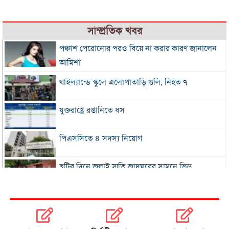
সাম্প্রতিক খবর
পঞ্চাশ পেরোনোর পরও বিয়ে না করার কারণ জানালেন
আমিশা
থাইল্যান্ডে স্কুলে এলোপাতাড়ি গুলি, নিহত ৭
যুক্তরাষ্ট্রে রপ্তানিতে ধস
পিএসসিতে ৪ সদস্য নিয়োগ
ছুটির দিনে জুলাই স্মৃতি জাদুঘরের সামনে ভিড়
২০০ টাকার নিচে নেই মাছ ও মুরগি, ডিমের ডজন ১৫০
নতুন বিদেশি কোচের খোঁজে বিসিবি