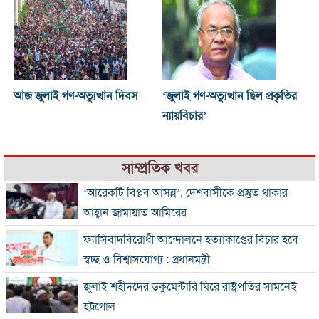
আজ জুলাই গণ-অভ্যুত্থান দিবস
‘জুলাই গণ-অভ্যুত্থান ছিল প্রকৃতির
ন্যায়বিচার’
সাম্প্রতিক খবর
‘আরেকটি বিপ্লব আসন্ন’, দেশবাসীকে প্রস্তুত থাকার
আহ্বান জামায়াত আমিরের
ফ্যাসিবাদবিরোধী আন্দোলনে হত্যাকাণ্ডের বিচার হবে
স্বচ্ছ ও বিশ্বাসযোগ্য : প্রধানমন্ত্রী
জুলাই শহীদদের ডকুমেন্টারি ঘিরে রাষ্ট্রপতির সামনেই
হট্টগোল