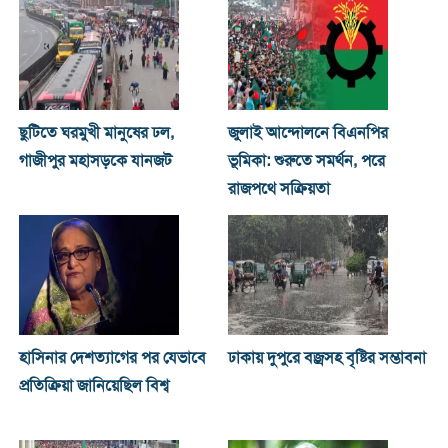
ছুটিতে ঘরমুখী মানুষের ঢল,
জুলাই আন্দোলনে বিএনপির
গাজীপুর মহাসড়কে যানজট
ভূমিকা: শুরুতে সমর্থন, পরে
রাজপথে সক্রিয়তা
হাসিনার দেশত্যাগের পর যেভাবে
ঢাকায় দুপুরে বজ্রসহ বৃষ্টির সম্ভাবনা
প্রতিক্রিয়া জানিয়েছিল বিশ্ব