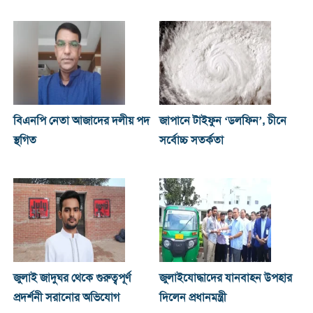
বিএনপি নেতা আজাদের দলীয় পদ
জাপানে টাইফুন ‘ডলফিন’, চীনে
স্থগিত
সর্বোচ্চ সতর্কতা
জুলাই জাদুঘর থেকে গুরুত্বপূর্ণ
জুলাইযোদ্ধাদের যানবাহন উপহার
প্রদর্শনী সরানোর অভিযোগ
দিলেন প্রধানমন্ত্রী