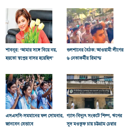
শাবনূর: ‘আমার সঙ্গে বিয়ে নয়,
গুলশানের বৈঠক: আওয়ামী লীগের
হয়তো স্বপ্নের বাসর হয়েছিল’
৬ নেতাকর্মীর রিমান্ড
এসএসসি-সমমানের ফল সোমবার,
গ্যাস-বিদ্যুৎ সংকটে শিল্প, ঋণের
জানবেন যেভাবে
সুদ মওকুফ চায় চট্টগ্রাম চেম্বার