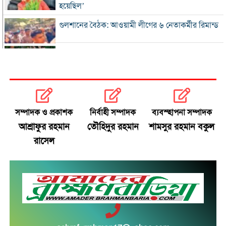
হয়েছিল’
গুলশানের বৈঠক: আওয়ামী লীগের ৬ নেতাকর্মীর রিমান্ড
এসএসসি-সমমানের ফল সোমবার, জানবেন যেভাবে
গ্যাস-বিদ্যুৎ সংকটে শিল্প, ঋণের সুদ মওকুফ চায়
চট্টগ্রাম চেম্বার
সম্পাদক ও প্রকাশক
নির্বাহী সম্পাদক
ব্যবস্হাপনা সম্পাদক
বিএনপি নেতা আজাদের দলীয় পদ স্থগিত
আশ্রাফুর রহমান
তৌহিদুর রহমান
শামসুর রহমান বকুল
রাসেল
জাপানে টাইফুন ‘ডলফিন’, চীনে সর্বোচ্চ সতর্কতা
জুলাই জাদুঘর থেকে গুরুত্বপূর্ণ প্রদর্শনী সরানোর
অভিযোগ
জুলাইযোদ্ধাদের যানবাহন উপহার দিলেন প্রধানমন্ত্রী