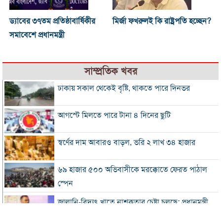
ড্যাবের ৩৭তম প্রতিষ্ঠাবার্ষিকীর
মির্জা ফখরুলই কি রাষ্ট্রপতি হচ্ছেন?
সমাবেশে প্রধানমন্ত্রী
সাম্প্রতিক খবর
ঢাকায় সকাল থেকেই বৃষ্টি, থাকতে পারে দিনভর
আগস্টে মিলতে পারে টানা ৪ দিনের ছুটি
স্বর্ণের দাম আবারও বাড়ল, ভরি ২ লাখ ৩৪ হাজার
৬৯ হাজার ৫০০ অভিবাসীকে মরক্কোতে ফেরত পাঠাল
স্পেন
জ্বালানি-বিদ্যুৎ খাতে নাশকতার চেষ্টা চলছে: প্রধানমন্ত্রী