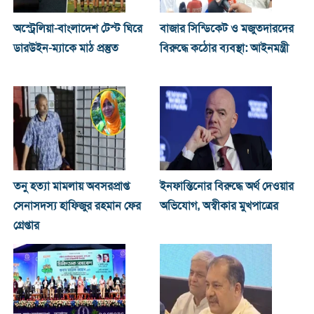
অস্ট্রেলিয়া-বাংলাদেশ টেস্ট ঘিরে
বাজার সিন্ডিকেট ও মজুতদারদের
ডারউইন-ম্যাকে মাঠ প্রস্তুত
বিরুদ্ধে কঠোর ব্যবস্থা: আইনমন্ত্রী
তনু হত্যা মামলায় অবসরপ্রাপ্ত
ইনফান্তিনোর বিরুদ্ধে অর্থ দেওয়ার
সেনাসদস্য হাফিজুর রহমান ফের
অভিযোগ, অস্বীকার মুখপাত্রের
গ্রেপ্তার