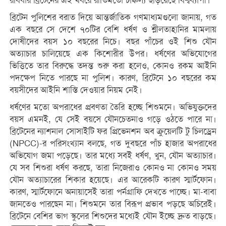
রবিবার ব্রিটেনের এই খবরে রীতিমতো চাঞ্চল্য ছড়িয়েছে বিশ্বব্যাপী।
ব্রিটেন পুলিশের বরাত দিয়ে আন্তর্জাতিক গণমাধ্যমগুলো জানায়, গত
এক বছরে সে দেশে ৭০টির বেশি ধর্ষণ ও শ্লীলতাহানির মামলায়
দোষীদের বয়স ১০ বছরের নিচে। বছর পাঁচের ওই শিশু যৌন
অত্যাচার চালিয়েছে এক কিশোরীর উপর। ধর্ষণের অভিযোগের
ভিত্তিতে তার বিরুদ্ধে তদন্ত শুরু করা হলেও, কোনও রকম আইনি
পদক্ষেপ নিতে পারছে না পুলিশ। কারণ, ব্রিটেনে ১০ বছরের কম
বয়সীদের আইনি শাস্তি দেওয়ার নিয়ম নেই।
ধর্ষণের মতো অপরাধের প্রবণতা তৈরি হচ্ছে শিশুমনে। অভিযুক্তদের
বয়স এমনই, যে সেই বয়সে যৌনচেতনাও গড়ে ওঠতে পারে না।
ব্রিটেনের ন্যাশনাল সোসাইটি ফর প্রিভেনশন অব ক্রুয়েলটি টু চিলড্রেন
(NPCC)-র পরিসংখ্যান বলছে, গত দুবছরে পাঁচ হাজার অপরাধের
অভিযোগ জমা পড়েছে। তার মধ্যে সবই ধর্ষণ, খুন, যৌন অত্যাচার।
যে সব শিশুরা ধর্ষণ করছে, তারা নিজেরাও কোনও না কোনও সময়
যৌন অত্যাচারের শিকার হয়েছে। এর আরেকটি কারণ স্মার্টফোন।
কারণ, স্মার্টফোনে অনায়াসেই তারা পর্নগ্রাফি দেখতে পাচ্ছে। মা-বাবা
জানতেও পারছেন না। শিশুমনে তার বিরূপ প্রভাব পড়ছে অচিরেই।
ব্রিটেনে বেশির ভাগ স্কুলের শিশুদের মধ্যেই যৌন ইচ্ছে দ্রুত বাড়ছে।