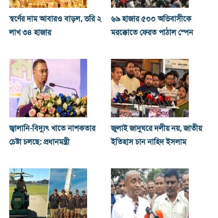
স্বর্ণের দাম আবারও বাড়ল, ভরি ২
৬৯ হাজার ৫০০ অভিবাসীকে
লাখ ৩৪ হাজার
মরক্কোতে ফেরত পাঠাল স্পেন
জ্বালানি-বিদ্যুৎ খাতে নাশকতার
জুলাই জাদুঘরে দলীয় নয়, জাতীয়
চেষ্টা চলছে: প্রধানমন্ত্রী
ইতিহাস চান নাহিদ ইসলাম