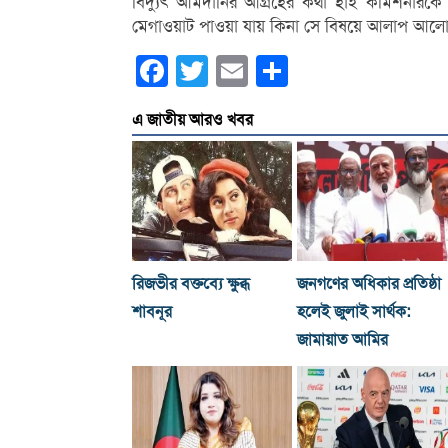
বিদ্যুৎ আমদানির আগ্রহের কথা হাই কমিশনারকে
মেগাওয়াট পাওয়া যায় কিনা সে বিষয়ে আলাপ আলো
Facebook
Twitter
Email
Share
এ জাতীয় আরও খবর
রিজভীর বক্তব্যে ক্ষুব্ধ
জনগণের অধিকার প্রতিষ্ঠা
শাবনূর
হলেই জুলাই সার্থক:
জামায়াত আমির