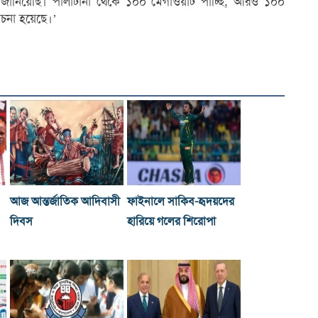
 জানিয়েছি। পালাটানা থেকে ১০০ মেগাওয়াট পাচ্ছি, আরও ১০০
চনা হয়েছে।’
আজ আন্তর্জাতিক আদিবাসী
ফাইনালে সাকিব-হৃদয়দের
দিবস
হারিয়ে গলের শিরোপা