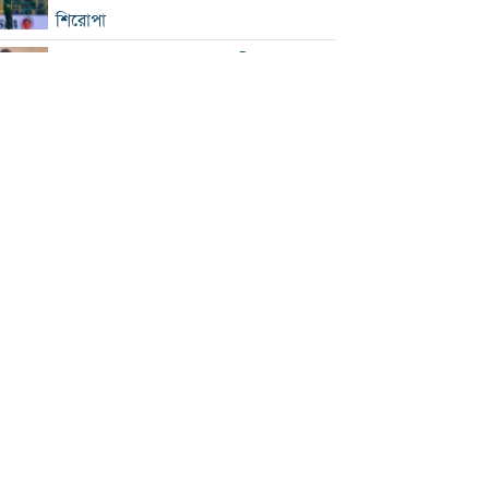
শিরোপা
সিঙ্গাপুর সফরে পররাষ্ট্র প্রতিমন্ত্রী
ইনফান্তিনোকে সরাতে ষড়যন্ত্রের অভিযোগ
ফিফার
এসএসসি ও সমমানের ফল সোমবার
সৌদি-পাকিস্তান-তুরস্কের প্রতিরক্ষা চুক্তি
রাষ্ট্রপতি নির্বাচনে বিএনপির দুই
মনোনয়নপত্র সংগ্রহ
বাবাকে শেষ বিদায় জানাতে রোসারিওতে
মেসি
ইরানকে ‘না যুদ্ধ, না শান্তি’ অবস্থা থেকে বের