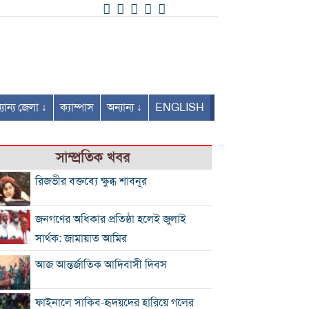
যান্য জেলা ↓
ক্যাম্পাস
অন্যান্য ↓
ENGLISH
সাম্প্রতিক খবর
রিজভীর বক্তব্যে ক্ষুব্ধ শাবনূর
জনগণের অধিকার প্রতিষ্ঠা হলেই জুলাই
সার্থক: জামায়াত আমির
আজ আন্তর্জাতিক আদিবাসী দিবস
ফাইনালে সাকিব-হৃদয়দের হারিয়ে গলের