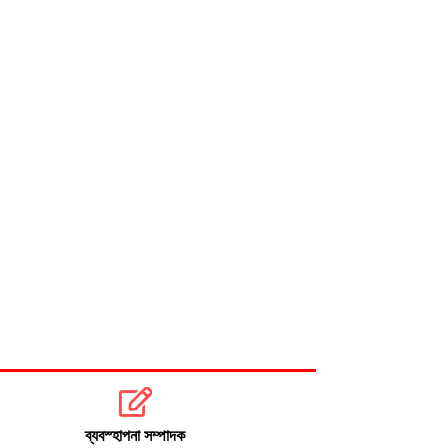
বিএনপি নেতা আজাদের দলীয় পদ স্থগিত
জাপানে টাইফুন ‘ডলফিন’, চীনে সর্বোচ্চ
সতর্কতা
ব্যবস্হাপনা সম্পাদক