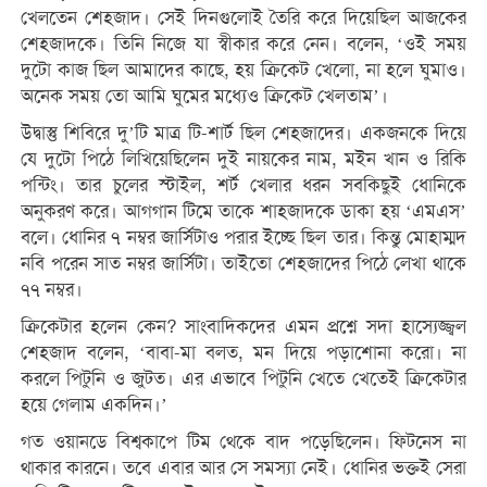
খেলতেন শেহজাদ। সেই দিনগুলোই তৈরি করে দিয়েছিল আজকের
শেহজাদকে। তিনি নিজে যা স্বীকার করে নেন। বলেন, ‘ওই সময়
দুটো কাজ ছিল আমাদের কাছে, হয় ক্রিকেট খেলো, না হলে ঘুমাও।
অনেক সময় তো আমি ঘুমের মধ্যেও ক্রিকেট খেলতাম’।
উদ্বাস্তু শিবিরে দু’টি মাত্র টি-শার্ট ছিল শেহজাদের। একজনকে দিয়ে
যে দুটো পিঠে লিখিয়েছিলেন দুই নায়কের নাম, মইন খান ও রিকি
পন্টিং। তার চুলের স্টাইল, শর্ট খেলার ধরন সবকিছুই ধোনিকে
অনুকরণ করে। আগগান টিমে তাকে শাহজাদকে ডাকা হয় ‘এমএস’
বলে। ধোনির ৭ নম্বর জার্সিটাও পরার ইচ্ছে ছিল তার। কিন্তু মোহাম্মদ
নবি পরেন সাত নম্বর জার্সিটা। তাইতো শেহজাদের পিঠে লেখা থাকে
৭৭ নম্বর।
ক্রিকেটার হলেন কেন? সাংবাদিকদের এমন প্রশ্নে সদা হাস্যেজ্জ্বল
শেহজাদ বলেন, ‘বাবা-মা বলত, মন দিয়ে পড়াশোনা করো। না
করলে পিটুনি ও জুটত। এর এভাবে পিটুনি খেতে খেতেই ক্রিকেটার
হয়ে গেলাম একদিন।’
গত ওয়ানডে বিশ্বকাপে টিম থেকে বাদ পড়েছিলেন। ফিটনেস না
থাকার কারনে। তবে এবার আর সে সমস্যা নেই। ধোনির ভক্তই সেরা