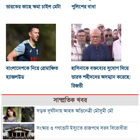
ভারতের কাছে ক্ষমা চাইল মেটা
পুলিশের বাধা
বাংলাদেশকে নিয়ে রোমাঞ্চিত
হাসিনাকে বক্তব্যের সুযোগ দিয়ে
হ্যাজলউড
ভারত শহীদদের অসম্মান করেছে:
রিজভী
সাম্প্রতিক খবর
সড়ক দুর্ঘটনায় আহত অভিনেত্রী মৌসুমী মৌ
সংস্কার ও গণভোট ইস্যুতে রাজপথে সরব বিরোধীরা