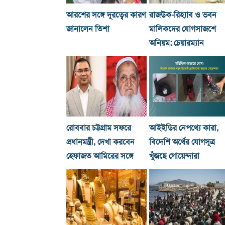
আরশের সঙ্গে দূরত্বের কারণ
রাজউক-রিহ্যাব ও ভবন
জানালেন তিশা
মালিকদের যোগসাজশে
অনিয়ম: চেয়ারম্যান
রোববার চট্টগ্রাম সফরে
আইইডির নেপথ্যে কারা,
প্রধানমন্ত্রী, দেখা করবেন
বিদেশি অর্থের যোগসূত্র
হেফাজত আমিরের সঙ্গে
খুঁজছে গোয়েন্দারা