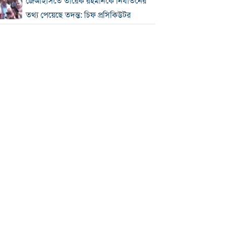
জেআইসিতে তারেক রহমানকে নির্যাতনের
তথ্য পেয়েছে তদন্ত: চিফ প্রসিকিউটর
রোববার চট্টগ্রাম সফরে প্রধানমন্ত্রী, দেখা
করবেন হেফাজত আমিরের সঙ্গে
আইইডির নেপথ্যে কারা, বিদেশি অর্থের
যোগসূত্র খুঁজছে গোয়েন্দারা
ঢাকায় সকাল থেকেই বৃষ্টি, থাকতে পারে
দিনভর
আগস্টে মিলতে পারে টানা ৪ দিনের ছুটি
স্বর্ণের দাম আবারও বাড়ল, ভরি ২ লাখ ৩৪
হাজার
৬৯ হাজার ৫০০ অভিবাসীকে মরক্কোতে
ফেরত পাঠাল স্পেন