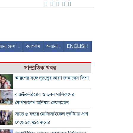
যান্য জেলা ↓
ক্যাম্পাস
অন্যান্য ↓
ENGLISH
সাম্প্রতিক খবর
আরশের সঙ্গে দূরত্বের কারণ জানালেন তিশা
রাজউক-রিহ্যাব ও ভবন মালিকদের
যোগসাজশে অনিয়ম: চেয়ারম্যান
সাড়ে ৬ বছরে মোটরসাইকেল দুর্ঘটনায় প্রাণ
গেছে ১৫,৭১২ জনের