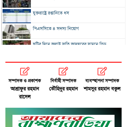
যুক্তরাষ্ট্রে রপ্তানিতে ধস
পিএসসিতে ৪ সদস্য নিয়োগ
ছুটির দিনে জুলাই স্মৃতি জাদুঘরের সামনে ভিড়
২০০ টাকার নিচে নেই মাছ ও মুরগি, ডিমের ডজন ১৫০
নতুন বিদেশি কোচের খোঁজে বিসিবি
সম্পাদক ও প্রকাশক
নির্বাহী সম্পাদক
ব্যবস্হাপনা সম্পাদক
আশ্রাফুর রহমান
তৌহিদুর রহমান
শামসুর রহমান বকুল
শীর্ষ মাদক কারবারিদের তালিকা প্রস্তুত করা হচ্ছে:
রাসেল
স্বরাষ্ট্রমন্ত্রী
বগুড়ায় বাসচাপায় নিহত ৬
সিলেটে দুই বাসের মুখোমুখি সংঘর্ষে নিহত ৯