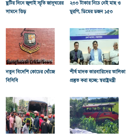
ছুটির দিনে জুলাই স্মৃতি জাদুঘরের
২০০ টাকার নিচে নেই মাছ ও
সামনে ভিড়
মুরগি, ডিমের ডজন ১৫০
নতুন বিদেশি কোচের খোঁজে
শীর্ষ মাদক কারবারিদের তালিকা
বিসিবি
প্রস্তুত করা হচ্ছে: স্বরাষ্ট্রমন্ত্রী