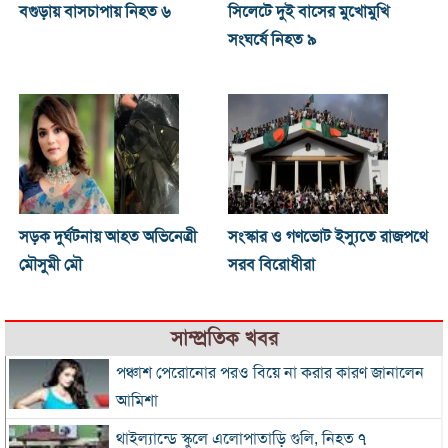
বগুড়ায় বাসচাপায় নিহত ৬
সিলেটে দুই বাসের মুখোমুখি
সংঘর্ষে নিহত ৯
সড়ক দুর্ঘটনায় আহত অভিনেত্রী
সংস্কার ও গণভোট ইস্যুতে রাজপথে
মৌসুমী মৌ
সরব বিরোধীরা
সাম্প্রতিক খবর
পঞ্চাশ পেরোনোর পরও বিয়ে না করার কারণ জানালেন
আমিশা
থাইল্যান্ডে স্কুলে এলোপাতাড়ি গুলি, নিহত ৭