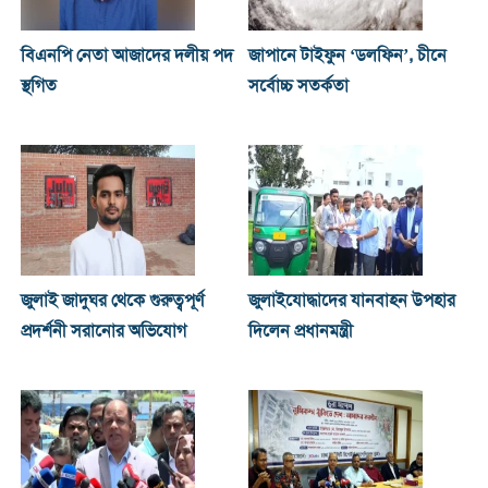
বিএনপি নেতা আজাদের দলীয় পদ
জাপানে টাইফুন ‘ডলফিন’, চীনে
স্থগিত
সর্বোচ্চ সতর্কতা
জুলাই জাদুঘর থেকে গুরুত্বপূর্ণ
জুলাইযোদ্ধাদের যানবাহন উপহার
প্রদর্শনী সরানোর অভিযোগ
দিলেন প্রধানমন্ত্রী