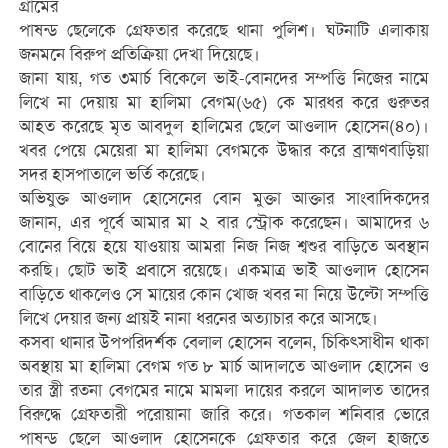
গ্রামের
পাষন্ড ছেলেকে গ্রেফতার করেছে থানা পুলিশ। ঘটনাটি এলাকায়
জনমনে বিরুপ প্রতিক্রিয়া দেখা দিয়েছে।
জানা যায়, গত ৩মার্চ বিকেলে ভাই-বোনদের সম্পত্তি নিজের নামে
লিখে না দেয়ায় মা হালিমা বেগম(৬৫) কে মারধর করে গুরুতর
আহত করেছে মৃত আবদুল হালিমের ছেলে আওলাদ হোসেন(৪০)।
খবর পেয়ে মেয়েরা মা হালিমা বেগমকে উদ্ধার করে ব্রাহ্মণবাড়িয়া
সদর হাসপাতালে ভর্তি করেছে।
অভিযুক্ত আওলাদ হোসেনের বোন মুক্তা আক্তার সাংবাদিকদের
জানান, এর পূর্বে আমার মা ২ বার স্ট্রোক করেছেন। আমাদের ৬
বোনের বিয়ে হয়ে যাওয়ায় আমরা নিজ নিজ শ্বশুর বাড়িতে অবস্থান
করছি। ছোট ভাই প্রবাসে রয়েছে। একমাত্র ভাই আওলাদ হোসেন
বাড়িতে থাকলেও সে মায়ের কোন খোজ খবর না নিয়ে উল্টো সম্পত্তি
লিখে দেয়ার জন্য প্রায়ই নানা ধরনের অত্যাচার করে আসছে।
কসবা থানার উপপরিদর্শক বেলাল হোসেন বলেন, চিকিৎসাধীন থাকা
অবস্থায় মা হালিমা বেগম গত ৮ মার্চ আদালতে আওলাদ হোসেন ও
তার স্ত্রী রতনা বেগমের নামে মামলা দায়ের করলে আদালত তাদের
বিরুদ্ধে গ্রেফতারী পরোয়ানা জারি করে। গতকাল শনিবার ভোরে
পাষন্ড ছেলে আওলাদ হোসেনকে গ্রেফতার করে জেল হাজতে