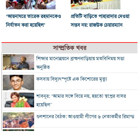
‘আয়নাঘরে তারেক রহমানকেও
প্রতিটি বাড়িতে পাহারাদার দেওয়া
নির্যাতন করা হয়েছিল’
সম্ভব নয়: রাজউক চেয়ারম্যান
সাম্প্রতিক খবর
শিক্ষার মানোন্নয়নে ব্রাহ্মণবাড়িয়ায় মতবিনিময় সভা
অনুষ্ঠিত
কসবায় বিদ্যুৎস্পৃষ্টে এক কিশোরের মৃত্যু
শাবনূর: ‘আমার সঙ্গে বিয়ে নয়, হয়তো স্বপ্নের বাসর
হয়েছিল’
গুলশানের বৈঠক: আওয়ামী লীগের ৬ নেতাকর্মীর রিমান্ড
এসএসসি-সমমানের ফল সোমবার, জানবেন যেভাবে