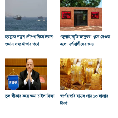
হরমুজে নতুন নৌপথ নিয়ে ইরান-
‘জুলাই স্মৃতি জাদুঘর’ খুলে দেওয়া
ওমান সমঝোতার পথে
হলো দর্শনার্থীদের জন্য
ভুল স্বীকার করে ক্ষমা চাইল ফিফা
স্বর্ণের ভরি বাড়ল প্রায় ১০ হাজার
টাকা