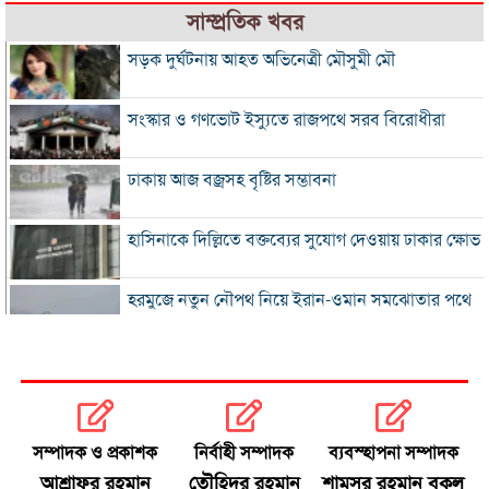
সাম্প্রতিক খবর
সড়ক দুর্ঘটনায় আহত অভিনেত্রী মৌসুমী মৌ
সংস্কার ও গণভোট ইস্যুতে রাজপথে সরব বিরোধীরা
ঢাকায় আজ বজ্রসহ বৃষ্টির সম্ভাবনা
হাসিনাকে দিল্লিতে বক্তব্যের সুযোগ দেওয়ায় ঢাকার ক্ষোভ
হরমুজে নতুন নৌপথ নিয়ে ইরান-ওমান সমঝোতার পথে
‘জুলাই স্মৃতি জাদুঘর’ খুলে দেওয়া হলো দর্শনার্থীদের জন্য
ভুল স্বীকার করে ক্ষমা চাইল ফিফা
সম্পাদক ও প্রকাশক
নির্বাহী সম্পাদক
ব্যবস্হাপনা সম্পাদক
স্বর্ণের ভরি বাড়ল প্রায় ১০ হাজার টাকা
আশ্রাফুর রহমান
তৌহিদুর রহমান
শামসুর রহমান বকুল