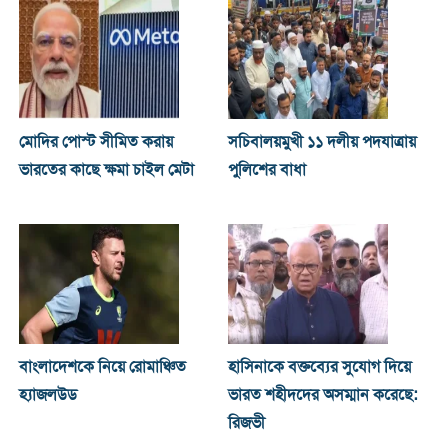
মোদির পোস্ট সীমিত করায়
সচিবালয়মুখী ১১ দলীয় পদযাত্রায়
ভারতের কাছে ক্ষমা চাইল মেটা
পুলিশের বাধা
বাংলাদেশকে নিয়ে রোমাঞ্চিত
হাসিনাকে বক্তব্যের সুযোগ দিয়ে
হ্যাজলউড
ভারত শহীদদের অসম্মান করেছে:
রিজভী