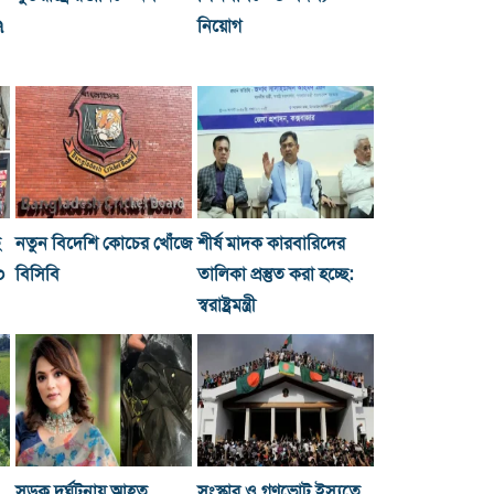
৭
নিয়োগ
ছ
নতুন বিদেশি কোচের খোঁজে
শীর্ষ মাদক কারবারিদের
০
বিসিবি
তালিকা প্রস্তুত করা হচ্ছে:
স্বরাষ্ট্রমন্ত্রী
সড়ক দুর্ঘটনায় আহত
সংস্কার ও গণভোট ইস্যুতে