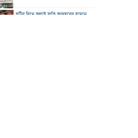
ছুটির দিনে জুলাই স্মৃতি জাদুঘরের সামনে
ভিড়
২০০ টাকার নিচে নেই মাছ ও মুরগি, ডিমের
ডজন ১৫০
নতুন বিদেশি কোচের খোঁজে বিসিবি
শীর্ষ মাদক কারবারিদের তালিকা প্রস্তুত করা
হচ্ছে: স্বরাষ্ট্রমন্ত্রী
বগুড়ায় বাসচাপায় নিহত ৬
সিলেটে দুই বাসের মুখোমুখি সংঘর্ষে নিহত
৯
সড়ক দুর্ঘটনায় আহত অভিনেত্রী মৌসুমী মৌ