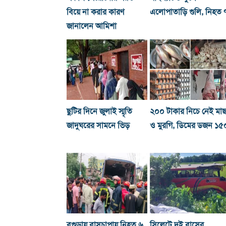
বিয়ে না করার কারণ
এলোপাতাড়ি গুলি, নিহত 
জানালেন আমিশা
ছুটির দিনে জুলাই স্মৃতি
২০০ টাকার নিচে নেই মা
জাদুঘরের সামনে ভিড়
ও মুরগি, ডিমের ডজন ১৫
বগুড়ায় বাসচাপায় নিহত ৬
সিলেটে দুই বাসের