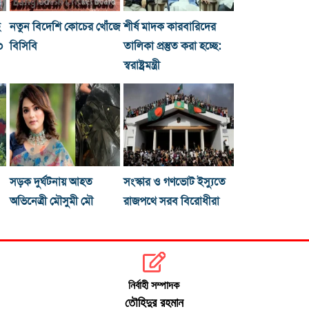
ছ
নতুন বিদেশি কোচের খোঁজে
শীর্ষ মাদক কারবারিদের
০
বিসিবি
তালিকা প্রস্তুত করা হচ্ছে:
স্বরাষ্ট্রমন্ত্রী
সড়ক দুর্ঘটনায় আহত
সংস্কার ও গণভোট ইস্যুতে
অভিনেত্রী মৌসুমী মৌ
রাজপথে সরব বিরোধীরা
নির্বাহী সম্পাদক
তৌহিদুর রহমান