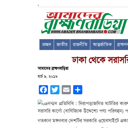
,
প্রচ্ছদ
জাতীয়
রাজনীতি
আন্তর্জাতিক
ব্রাহ্ম
ঢাকা থেকে সরাসরি ক
আমাদের ব্রাহ্মণবাড়িয়া
মার্চ ৯, ২০১৬
Facebook
Twitter
Email
Share
লন্ডন প্রতিনিধি : নিরাপত্তাজনিত ঘাটতির ক
সরাসরি কার্গো (বাণিজ্যিক উদ্দেশ্যে পণ্য পরিবহন) প
গতকাল মঙ্গলবার দেশটির সরকারি ওয়েবসাইটে প্রক