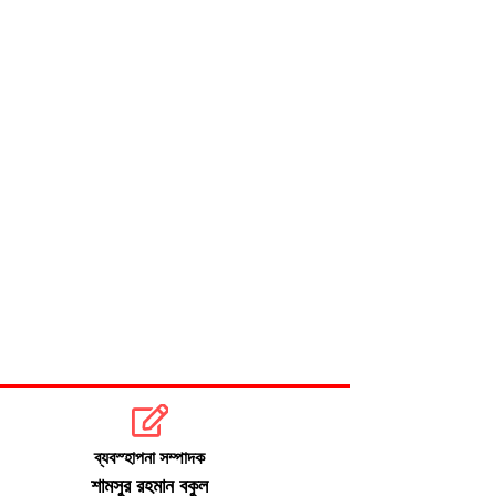
মোদির পোস্ট সীমিত করায় ভারতের কাছে
ক্ষমা চাইল মেটা
সচিবালয়মুখী ১১ দলীয় পদযাত্রায় পুলিশের
বাধা
ব্যবস্হাপনা সম্পাদক
শামসুর রহমান বকুল