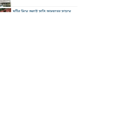
ছুটির দিনে জুলাই স্মৃতি জাদুঘরের সামনে
ভিড়
২০০ টাকার নিচে নেই মাছ ও মুরগি, ডিমের
ডজন ১৫০
নতুন বিদেশি কোচের খোঁজে বিসিবি
শীর্ষ মাদক কারবারিদের তালিকা প্রস্তুত করা
হচ্ছে: স্বরাষ্ট্রমন্ত্রী
বগুড়ায় বাসচাপায় নিহত ৬
সিলেটে দুই বাসের মুখোমুখি সংঘর্ষে নিহত
৯
সড়ক দুর্ঘটনায় আহত অভিনেত্রী মৌসুমী মৌ