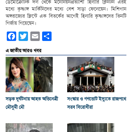
ডেমোক্রেটিক দল থেকে মনোনয়নপ্রত্যাশী হিলারি ক্লিনটন এরই
মধ্যে কৃষ্ণাঙ্গ মার্কিনিদের মধ্যে বেশ সাড়া ফেলেছেন। মিশিগান
অঙ্গরাজ্যের ফ্লিন্টে এক বিতর্কের আগেই হিলারি কৃষ্ণাঙ্গদের তিনটি
গির্জায় গিয়েছেন।
Facebook
Twitter
Email
Share
এ জাতীয় আরও খবর
সড়ক দুর্ঘটনায় আহত অভিনেত্রী
সংস্কার ও গণভোট ইস্যুতে রাজপথে
মৌসুমী মৌ
সরব বিরোধীরা