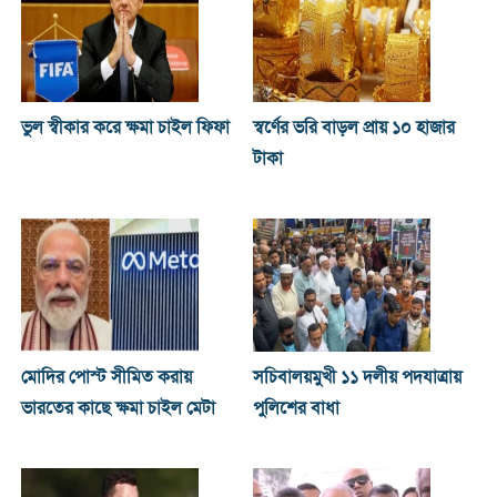
ভুল স্বীকার করে ক্ষমা চাইল ফিফা
স্বর্ণের ভরি বাড়ল প্রায় ১০ হাজার
টাকা
মোদির পোস্ট সীমিত করায়
সচিবালয়মুখী ১১ দলীয় পদযাত্রায়
ভারতের কাছে ক্ষমা চাইল মেটা
পুলিশের বাধা