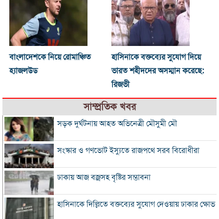
বাংলাদেশকে নিয়ে রোমাঞ্চিত
হাসিনাকে বক্তব্যের সুযোগ দিয়ে
হ্যাজলউড
ভারত শহীদদের অসম্মান করেছে:
রিজভী
সাম্প্রতিক খবর
সড়ক দুর্ঘটনায় আহত অভিনেত্রী মৌসুমী মৌ
সংস্কার ও গণভোট ইস্যুতে রাজপথে সরব বিরোধীরা
ঢাকায় আজ বজ্রসহ বৃষ্টির সম্ভাবনা
হাসিনাকে দিল্লিতে বক্তব্যের সুযোগ দেওয়ায় ঢাকার ক্ষোভ