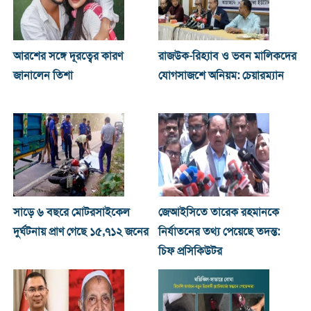
আরশের সঙ্গে দূরত্বের কারণ
রাজউক-রিহ্যাব ও ভবন মালিকদের
জানালেন তিশা
যোগসাজশে অনিয়ম: চেয়ারম্যান
সাড়ে ৬ বছরে মোটরসাইকেল
জেআইসিতে তারেক রহমানকে
দুর্ঘটনায় প্রাণ গেছে ১৫,৭১২ জনের
নির্যাতনের তথ্য পেয়েছে তদন্ত:
চিফ প্রসিকিউটর