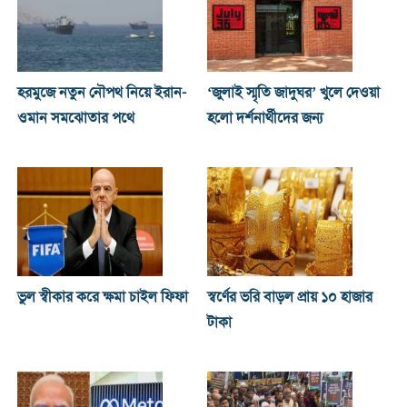
হরমুজে নতুন নৌপথ নিয়ে ইরান-
‘জুলাই স্মৃতি জাদুঘর’ খুলে দেওয়া
ওমান সমঝোতার পথে
হলো দর্শনার্থীদের জন্য
ভুল স্বীকার করে ক্ষমা চাইল ফিফা
স্বর্ণের ভরি বাড়ল প্রায় ১০ হাজার
টাকা