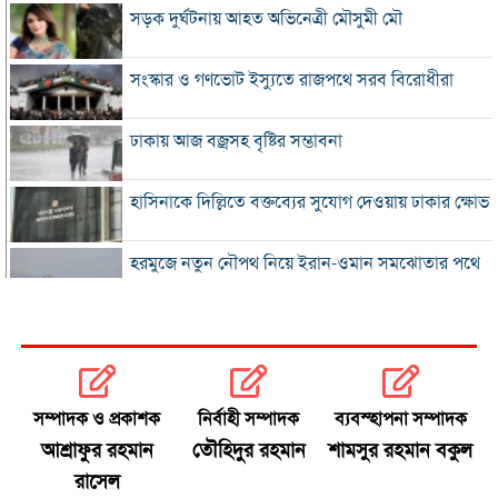
সড়ক দুর্ঘটনায় আহত অভিনেত্রী মৌসুমী মৌ
সংস্কার ও গণভোট ইস্যুতে রাজপথে সরব বিরোধীরা
ঢাকায় আজ বজ্রসহ বৃষ্টির সম্ভাবনা
হাসিনাকে দিল্লিতে বক্তব্যের সুযোগ দেওয়ায় ঢাকার ক্ষোভ
হরমুজে নতুন নৌপথ নিয়ে ইরান-ওমান সমঝোতার পথে
‘জুলাই স্মৃতি জাদুঘর’ খুলে দেওয়া হলো দর্শনার্থীদের জন্য
ভুল স্বীকার করে ক্ষমা চাইল ফিফা
সম্পাদক ও প্রকাশক
নির্বাহী সম্পাদক
ব্যবস্হাপনা সম্পাদক
স্বর্ণের ভরি বাড়ল প্রায় ১০ হাজার টাকা
আশ্রাফুর রহমান
তৌহিদুর রহমান
শামসুর রহমান বকুল
রাসেল