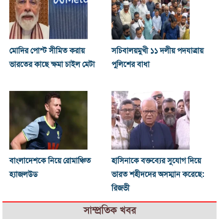
মোদির পোস্ট সীমিত করায়
সচিবালয়মুখী ১১ দলীয় পদযাত্রায়
ভারতের কাছে ক্ষমা চাইল মেটা
পুলিশের বাধা
বাংলাদেশকে নিয়ে রোমাঞ্চিত
হাসিনাকে বক্তব্যের সুযোগ দিয়ে
হ্যাজলউড
ভারত শহীদদের অসম্মান করেছে:
রিজভী
সাম্প্রতিক খবর