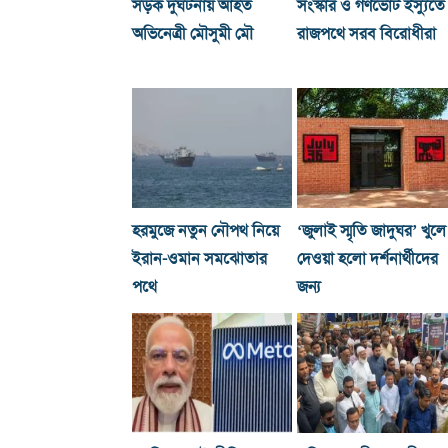
সড়ক দুর্ঘটনায় আহত
সংস্কার ও গণভোট ইস্যুতে
অভিনেত্রী মৌসুমী মৌ
রাজপথে সরব বিরোধীরা
হরমুজে নতুন নৌপথ নিয়ে
‘জুলাই স্মৃতি জাদুঘর’ খুলে
ইরান-ওমান সমঝোতার
দেওয়া হলো দর্শনার্থীদের
পথে
জন্য