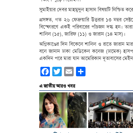
সুমাইয়ার দেবর মাহমুদুল হাসান বিষয়টি নিশ্চিত কর
প্রসঙ্গত, গত ২৬ ফেব্রুয়ারি উত্তরার ১৩ নম্বর সেক
বিস্ফোরণে একই পরিবারের পাঁচজন দগ্ধ হন। তারা 
শালিল (১৫), জারিফ (১১) ও জারান (১৪ মাস)।
অগ্নিকাণ্ডের দিন বিকেলে শালিল ও রাতে জারান ম
বলে জানান ঢাকা মেডিকেল কলেজ (ঢামেক) হাসপত
একদিন পরে মারা যান আমেরিকান দূতাবাসের মেইনটেন
Facebook
Twitter
Email
Share
এ জাতীয় আরও খবর