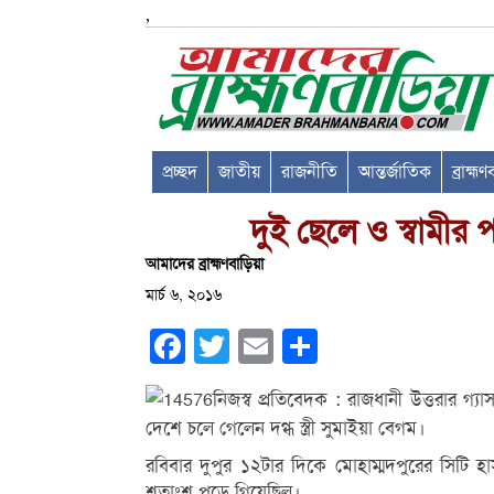
,
প্রচ্ছদ
জাতীয়
রাজনীতি
আন্তর্জাতিক
ব্রাহ্ম
দুই ছেলে ও স্বামীর
আমাদের ব্রাহ্মণবাড়িয়া
মার্চ ৬, ২০১৬
Facebook
Twitter
Email
Share
নিজস্ব প্রতিবেদক : রাজধানী উত্তরার গ্য
দেশে চলে গেলেন দগ্ধ স্ত্রী সুমাইয়া বেগম।
রবিবার দুপুর ১২টার দিকে মোহাম্মদপুরের সিটি হ
শতাংশ পুড়ে গিয়েছিল।