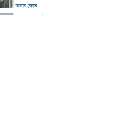
ঢাকার ক্ষোভ
হরমুজে নতুন নৌপথ নিয়ে ইরান-ওমান
সমঝোতার পথে
‘জুলাই স্মৃতি জাদুঘর’ খুলে দেওয়া হলো
দর্শনার্থীদের জন্য
ভুল স্বীকার করে ক্ষমা চাইল ফিফা
স্বর্ণের ভরি বাড়ল প্রায় ১০ হাজার টাকা
মোদির পোস্ট সীমিত করায় ভারতের কাছে
ক্ষমা চাইল মেটা
সচিবালয়মুখী ১১ দলীয় পদযাত্রায় পুলিশের
বাধা
বাংলাদেশকে নিয়ে রোমাঞ্চিত হ্যাজলউড