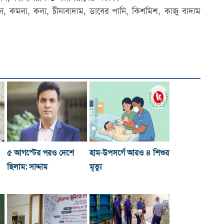
, কমলা, কলা, চীনাবাদাম, ডাবের পানি, কিশমিশ, কাজু বাদাম
৫ আগস্টের পরও দেশে
হাম-উপসর্গে আরও ৪ শিশুর
ছিলাম: সাদ্দাম
মৃত্যু