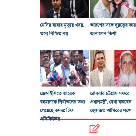
মেসির বাবার মৃত্যুর খবর,
আরশের সঙ্গে দূরত্বের কা
তবে নিশ্চিত নয়
জানালেন তিশা
জেআইসিতে তারেক
রোববার চট্টগ্রাম সফরে
রহমানকে নির্যাতনের তথ্য
প্রধানমন্ত্রী, দেখা করবেন
পেয়েছে তদন্ত: চিফ
হেফাজত আমিরের সঙ্গে
প্রসিকিউটর