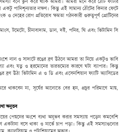
 সমস্যা বলে ভুল করে থাকি আমরা। আমরা মনে করে ঠোঁট ফাটার
কটু পানিশূন্যতার লক্ষণ। কিন্তু এই সামান্য ঠোঁটের কিনার ফেটে
ও দেহের রোগ প্রতিরোধ ক্ষমতা গঠনকারী গুরুত্বপূর্ণ প্রোটিনের
ীর মাংস, টমেটো, চীনাবাদাম, ডাল, দই, পনির, ঘি এবং ভিটামিন সি
অংশে লাল ও সাদাটে রঙের ব্রণ উঠলে আমরা তা নিয়ে একটুও ভাবি
া এবং যত্ন ও হরমোনের তারতম্যের কারণে ঘটা ব্যাপার। কিন্তু
 ব্রণ উঠা ভিটামিন এ ও ডি এবং এসেনশিয়াল ফ্যাটি অ্যাসিডের
ে থাকবেন না, সূর্যের আলোতে বের হন, প্রচুর পরিমাণে মাছ,
যথা অনুভব
পায়ের পেছনের অংশে ব্যথা অনুভব করার সমস্যায় পড়েন কমবেশি
কটানা বসে থাকা ও নার্ভে চাপ পড়া। কিন্তু এই সমস্যাগুলোর
িয়াম, ক্যালসিয়াম ও পটাশিয়ামের অভাব।