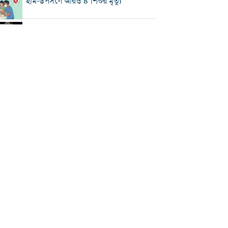
হাম-উপসর্গে আরও ৪ শিশুর মৃত্যু
মেসির বাবার মৃত্যুর খবর, তবে নিশ্চিত নয়
আরশের সঙ্গে দূরত্বের কারণ জানালেন তিশা
রাজউক-রিহ্যাব ও ভবন মালিকদের
যোগসাজশে অনিয়ম: চেয়ারম্যান
সাড়ে ৬ বছরে মোটরসাইকেল দুর্ঘটনায় প্রাণ
গেছে ১৫,৭১২ জনের
জেআইসিতে তারেক রহমানকে নির্যাতনের
তথ্য পেয়েছে তদন্ত: চিফ প্রসিকিউটর
রোববার চট্টগ্রাম সফরে প্রধানমন্ত্রী, দেখা
করবেন হেফাজত আমিরের সঙ্গে
আইইডির নেপথ্যে কারা, বিদেশি অর্থের