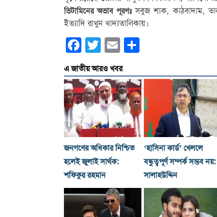
সবুজ শাক, কাঠবাদাম, তাল
ভিটামিনের অভাব পূরণঃ
ইত্যাদি রাখুন খাদ্যতালিকায়।
Facebook
Twitter
Email
Share
এ জাতীয় আরও খবর
জনগণের অধিকার নিশ্চিত
‘হাসিনা কার্ড’ খেললে
হলেই জুলাই সার্থক:
বন্ধুত্বপূর্ণ সম্পর্ক সম্ভব নয়:
শফিকুর রহমান
সালাহউদ্দিন