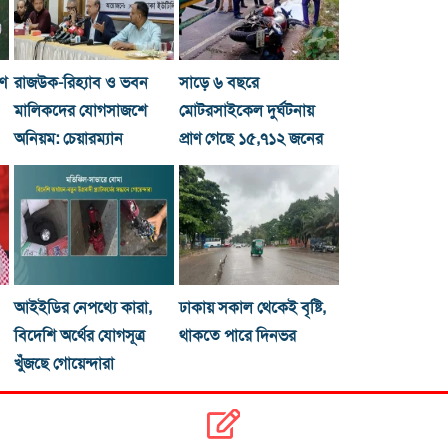
রণ
রাজউক-রিহ্যাব ও ভবন
সাড়ে ৬ বছরে
মালিকদের যোগসাজশে
মোটরসাইকেল দুর্ঘটনায়
অনিয়ম: চেয়ারম্যান
প্রাণ গেছে ১৫,৭১২ জনের
আইইডির নেপথ্যে কারা,
ঢাকায় সকাল থেকেই বৃষ্টি,
বিদেশি অর্থের যোগসূত্র
থাকতে পারে দিনভর
খুঁজছে গোয়েন্দারা