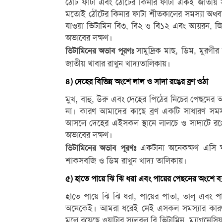
ঠোঁট ফাটা এবং ঠোঁটের কিনার ফাটা একই জাতীয়
মতোই ঠোঁটের কিনার ফাটা শীতকালের সমস্যা অথবা এ
যাওয়া ভিটামিন বি৩, বি২ ও বি১২ এবং আয়রন, জিংক 
অভাবের লক্ষণ।
সামুদ্রিক মাছ, ডিম, মুরগ
ভিটামিনের অভাব পূরণঃ
জাতীয় খাবার রাখুন খাদ্যতালিকায়।
৪) দেহের বিভিন্ন অংশে লাল ও সাদা রঙের ব্রণ ওঠা
মুখ, বাহু, উরু এবং দেহের পিঠের নিচের পেছনের 
না। কারণ আমাদের কাছে ব্রণ একটি সাধারণ সমস্য
আসলে দেহের এইসকল স্থানে লালচে ও সাদাটে রঙের
অভাবের লক্ষণ।
একটানা অনেকক্ষণ এসি ঘর
ভিটামিনের অভাব পূরণঃ
শাকসবজি ও ডিম রাখুন খাদ্য তালিকায়।
৫) হাতে পায়ে ঝি ঝি ধরা এবং পায়ের পেছনের অংশে ব্
হাতে পায়ে ঝি ঝি ধরা, পায়ের পাতা, তালু এবং 
অনেকেই। আমরা ধরেই নেই এসকল সমস্যার কারণ এ
মূলে রয়েছে ওয়াটার স্যলুবল বি ভিটামিন, ম্যাগনেস