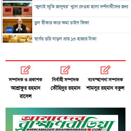
‘জুলাই স্মৃতি জাদুঘর’ খুলে দেওয়া হলো দর্শনার্থীদের জন্য
ভুল স্বীকার করে ক্ষমা চাইল ফিফা
স্বর্ণের ভরি বাড়ল প্রায় ১০ হাজার টাকা
মোদির পোস্ট সীমিত করায় ভারতের কাছে ক্ষমা চাইল
মেটা
সচিবালয়মুখী ১১ দলীয় পদযাত্রায় পুলিশের বাধা
সম্পাদক ও প্রকাশক
নির্বাহী সম্পাদক
ব্যবস্হাপনা সম্পাদক
আশ্রাফুর রহমান
তৌহিদুর রহমান
শামসুর রহমান বকুল
বাংলাদেশকে নিয়ে রোমাঞ্চিত হ্যাজলউড
রাসেল
হাসিনাকে বক্তব্যের সুযোগ দিয়ে ভারত শহীদদের
অসম্মান করেছে: রিজভী
জুলাইয়ে সড়ক দুর্ঘটনায় প্রাণ গেল ৪১৬ জন