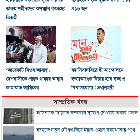
হাসিনাকে বক্তব্যের সুযোগ দিয়ে
জুলাইয়ে সড়ক দুর্ঘটনায় প্রাণ গেল
ভারত শহীদদের অসম্মান করেছে:
৪১৬ জন
রিজভী
‘আরেকটি বিপ্লব আসন্ন’,
ফ্যাসিবাদবিরোধী আন্দোলনে
দেশবাসীকে প্রস্তুত থাকার আহ্বান
হত্যাকাণ্ডের বিচার হবে স্বচ্ছ ও
জামায়াত আমিরের
বিশ্বাসযোগ্য : প্রধানমন্ত্রী
সাম্প্রতিক খবর
হাসিনাকে দিল্লিতে বক্তব্যের সুযোগ দেওয়ায় ঢাকার ক্ষোভ
হরমুজে নতুন নৌপথ নিয়ে ইরান-ওমান সমঝোতার পথে