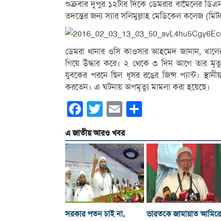
শুক্রবার দুপুর ১২টার দিকে ডেমরার বামৈলের ডিএ
তদন্তের জন্য স্যার সলিমুল্লাহ মেডিকেল কলেজ (মিট
ডেমরা থানার ওসি কাওসার আহমেদ জানান, খালের
গিয়ে উদ্ধার করে। ২ থেকে ৩ দিন আগে তার মৃত্য
যুবকের পরনে ছিল ধূসর রঙের জিন্স প্যান্ট। স্থা
করতেন। এ ঘটনায় অপমৃত্যু মামলা করা হয়েছে।
Facebook
Twitter
Email
Share
এ জাতীয় আরও খবর
সরকার পতন চাই না,
ভারতকে জামায়াত আমির