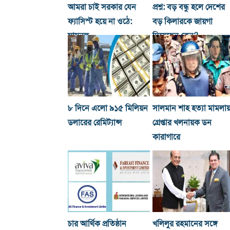
আমরা চাই সরকার যেন
প্রশ্ন: বড় বন্ধু হলে দেশের
ফ্যাসিস্ট হয়ে না ওঠে:
বড় কিলারকে জায়গা
মামুনুল
দিয়েছেন কেন?
৮ দিনে এলো ৯১৫ মিলিয়ন
সালমান শাহ হত্যা মামলা
ডলারের রেমিট্যান্স
গ্রেপ্তার খলনায়ক ডন
কারাগারে
চার আর্থিক প্রতিষ্ঠান
খ‌লিলুর রহমানের সঙ্গে