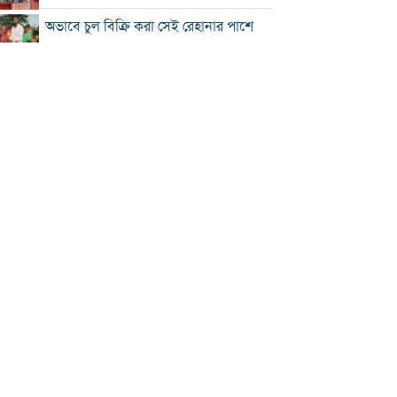
অভাবে চুল বিক্রি করা সেই রেহানার পাশে
প্রশাসন
৮ দিনে এলো ৯১৫ মিলিয়ন ডলারের
রেমিট্যান্স
সালমান শাহ হত্যা মামলায় গ্রেপ্তার খলনায়ক
ডন কারাগারে
অতীত ও ভুল নিয়ে নাবিলার আত্মোপলব্ধি
রবিন-দিপুর অর্ধশতক আর বর্ষণের হ্যাটট্রিকে
জিতল বাংলাদেশ
চার আর্থিক প্রতিষ্ঠান অকার্যকর ঘোষণা
খ‌লিলুর রহমানের সঙ্গে বৈঠক করলেন
দীনেশ ত্রিবেদী