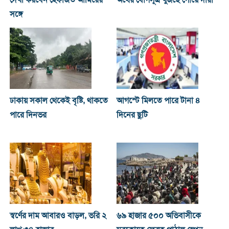
দেখা করবেন হেফাজত আমিরের
অর্থের যোগসূত্র খুঁজছে গোয়েন্দারা
সঙ্গে
ঢাকায় সকাল থেকেই বৃষ্টি, থাকতে
আগস্টে মিলতে পারে টানা ৪
পারে দিনভর
দিনের ছুটি
স্বর্ণের দাম আবারও বাড়ল, ভরি ২
৬৯ হাজার ৫০০ অভিবাসীকে