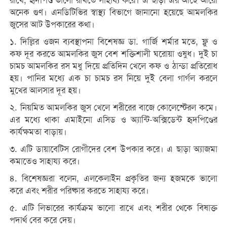
রাখে, হৃদপিণ্ড ভালো রাখতে সাহায্য করে। এ ছাড়া এর আছে আরো
অনেক গুণ। এনডিটিভির স্বাস্থ্য বিভাগে জানানো হয়েছে আমলকির
জুসের আট উপকারের কথা।
১. দিল্লির ওজন ব্যবস্থাপনা বিশেষজ্ঞ ডা. গার্জি শর্মার মতে, ফ্লু ও
কফ দূর করতে আমলকির জুস বেশ শক্তিশালী ঘরোয়া ওষুধ। দুই চা
চামচ আমলকির রস মধু দিয়ে প্রতিদিন খেলে কফ ও ঠান্ডা প্রতিরোধ
হয়। পানির মধ্যে এক চা চামচ রস নিয়ে দুই বেলা গার্গল করলে
মুখের আলসার দূর হয়।
২. নিয়মিত আমলকির জুস খেলে শরীরের বাজে কোলেস্টেরল কমে।
এর মধ্যে থাকা এমাইনো এসিড ও অ্যান্টি-অক্সিডেন্ট হৃদপিণ্ডের
কার্যক্ষমতা বাড়ায়।
৩. এটি ডায়াবেটিস রোগীদের বেশ উপকার করে। এ ছাড়া অ্যাজমা
কমাতেও সাহায্য করে।
৪. বিশেষজ্ঞরা বলেন, এলকেলাইন প্রকৃতির জন্য হজমকে ভালো
করে এবং শরীর পরিষ্কার করতে সাহায্য করে।
৫. এটি লিভারের কার্যক্রম ভালো রাখে এবং শরীর থেকে বিষাক্ত
পদার্থ বের করে দেয়।