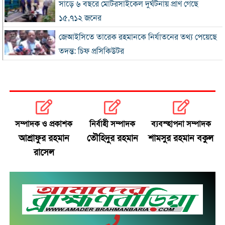
সাড়ে ৬ বছরে মোটরসাইকেল দুর্ঘটনায় প্রাণ গেছে
১৫,৭১২ জনের
জেআইসিতে তারেক রহমানকে নির্যাতনের তথ্য পেয়েছে
তদন্ত: চিফ প্রসিকিউটর
রোববার চট্টগ্রাম সফরে প্রধানমন্ত্রী, দেখা করবেন হেফাজত
আমিরের সঙ্গে
আইইডির নেপথ্যে কারা, বিদেশি অর্থের যোগসূত্র খুঁজছে
গোয়েন্দারা
সম্পাদক ও প্রকাশক
নির্বাহী সম্পাদক
ব্যবস্হাপনা সম্পাদক
ঢাকায় সকাল থেকেই বৃষ্টি, থাকতে পারে দিনভর
আশ্রাফুর রহমান
তৌহিদুর রহমান
শামসুর রহমান বকুল
রাসেল
আগস্টে মিলতে পারে টানা ৪ দিনের ছুটি
স্বর্ণের দাম আবারও বাড়ল, ভরি ২ লাখ ৩৪ হাজার
৬৯ হাজার ৫০০ অভিবাসীকে মরক্কোতে ফেরত পাঠাল