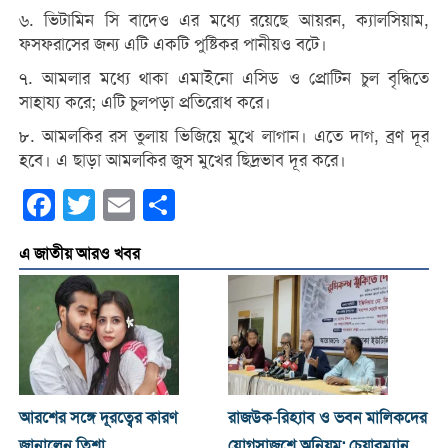
৬. ভিটামিন সি বাদেও এর মধ্যে রয়েছে আয়রন, ক্যালসিয়াম,
ফসফরাসের জন্য এটি একটি পুষ্টিকর পানীয়ও বটে।
৭. আমলার মধ্যে থাকা এমাইনো এসিড ও প্রোটিন চুল বৃদ্ধিতে
সাহায্য করে; এটি চুলপড়া প্রতিরোধ করে।
৮. আমলকির রস তুলায় ভিজিয়ে মুখে লাগান। এতে দাগ, ব্রণ দূর
হবে। এ ছাড়া আমলকির জুস মুখের ছিদ্রভাব দূর করে।
Facebook
Twitter
Email
Share
এ জাতীয় আরও খবর
আরশের সঙ্গে দূরত্বের কারণ
রাজউক-রিহ্যাব ও ভবন মালিকদের
জানালেন তিশা
যোগসাজশে অনিয়ম: চেয়ারম্যান