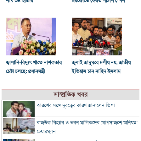
লাখ ৩৪ হাজার
মরক্কোতে ফেরত পাঠাল স্পেন
জ্বালানি-বিদ্যুৎ খাতে নাশকতার
জুলাই জাদুঘরে দলীয় নয়, জাতীয়
চেষ্টা চলছে: প্রধানমন্ত্রী
ইতিহাস চান নাহিদ ইসলাম
সাম্প্রতিক খবর
আরশের সঙ্গে দূরত্বের কারণ জানালেন তিশা
রাজউক-রিহ্যাব ও ভবন মালিকদের যোগসাজশে অনিয়ম:
চেয়ারম্যান