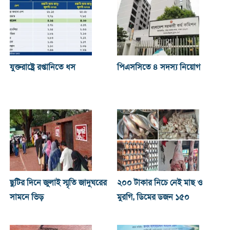
যুক্তরাষ্ট্রে রপ্তানিতে ধস
পিএসসিতে ৪ সদস্য নিয়োগ
ছুটির দিনে জুলাই স্মৃতি জাদুঘরের
২০০ টাকার নিচে নেই মাছ ও
সামনে ভিড়
মুরগি, ডিমের ডজন ১৫০