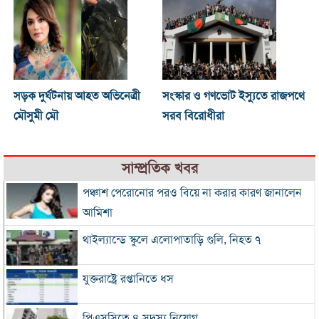
সড়ক দুর্ঘটনায় আহত অভিনেত্রী
সংস্কার ও গণভোট ইস্যুতে রাজপথে
মৌসুমী মৌ
সরব বিরোধীরা
সাম্প্রতিক খবর
পঞ্চাশ পেরোনোর পরও বিয়ে না করার কারণ জানালেন
আমিশা
থাইল্যান্ডে স্কুলে এলোপাতাড়ি গুলি, নিহত ৭
যুক্তরাষ্ট্রে রপ্তানিতে ধস
পিএসসিতে ৪ সদস্য নিয়োগ