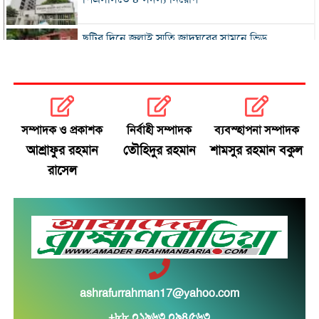
ছুটির দিনে জুলাই স্মৃতি জাদুঘরের সামনে ভিড়
২০০ টাকার নিচে নেই মাছ ও মুরগি, ডিমের ডজন ১৫০
নতুন বিদেশি কোচের খোঁজে বিসিবি
সম্পাদক ও প্রকাশক
নির্বাহী সম্পাদক
ব্যবস্হাপনা সম্পাদক
আশ্রাফুর রহমান
তৌহিদুর রহমান
শামসুর রহমান বকুল
শীর্ষ মাদক কারবারিদের তালিকা প্রস্তুত করা হচ্ছে:
রাসেল
স্বরাষ্ট্রমন্ত্রী
বগুড়ায় বাসচাপায় নিহত ৬
সিলেটে দুই বাসের মুখোমুখি সংঘর্ষে নিহত ৯
সড়ক দুর্ঘটনায় আহত অভিনেত্রী মৌসুমী মৌ
ashrafurrahman17@yahoo.com
+৮৮ ০১৯৬৩ ০৯৪৫৬৩