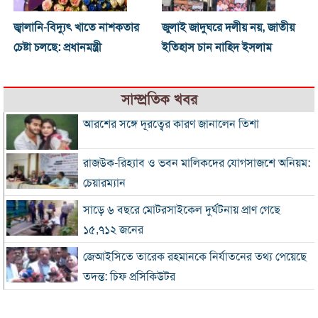
জ্বালানি-বিদ্যুৎ খাতে নাশকতার
জুলাই জাদুঘরে দলীয় নয়, জাতীয়
চেষ্টা চলছে: প্রধানমন্ত্রী
ইতিহাস চান নাহিদ ইসলাম
সাম্প্রতিক খবর
আরশের সঙ্গে দূরত্বের কারণ জানালেন তিশা
রাজউক-রিহ্যাব ও ভবন মালিকদের যোগসাজশে অনিয়ম:
চেয়ারম্যান
সাড়ে ৬ বছরে মোটরসাইকেল দুর্ঘটনায় প্রাণ গেছে
১৫,৭১২ জনের
জেআইসিতে তারেক রহমানকে নির্যাতনের তথ্য পেয়েছে
তদন্ত: চিফ প্রসিকিউটর
রোববার চট্টগ্রাম সফরে প্রধানমন্ত্রী, দেখা করবেন হেফাজত