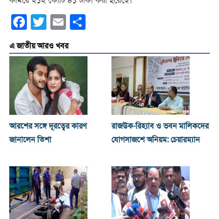
কমিয়ে ২১২ কোটি ৪১ টাকা করা হয়েছে।
Facebook
Twitter
Email
Share
এ জাতীয় আরও খবর
আরশের সঙ্গে দূরত্বের কারণ
রাজউক-রিহ্যাব ও ভবন মালিকদের
জানালেন তিশা
যোগসাজশে অনিয়ম: চেয়ারম্যান