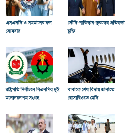
এসএসসি ও সমমানের ফল
সৌদি-পাকিস্তান-তুরস্কের প্রতিরক্ষা
সোমবার
চুক্তি
রাষ্ট্রপতি নির্বাচনে বিএনপির দুই
বাবাকে শেষ বিদায় জানাতে
মনোনয়নপত্র সংগ্রহ
রোসারিওতে মেসি