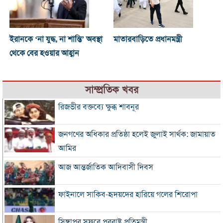
ইরানকে ‘না যুদ্ধ, না শান্তি’ অবস্থা
মাতারবাড়িতে প্রধানমন্ত্রী
থেকে বের হওয়ার আহ্বান
সাম্প্রতিক খবর
রিজভীর বক্তব্যে ক্ষুব্ধ শাবনূর
জনগণের অধিকার প্রতিষ্ঠা হলেই জুলাই সার্থক: জামায়াত
আমির
আজ আন্তর্জাতিক আদিবাসী দিবস
ফাইনালে সাকিব-হৃদয়দের হারিয়ে গলের শিরোপা
সিঙ্গাপুর সফরে পররাষ্ট্র প্রতিমন্ত্রী