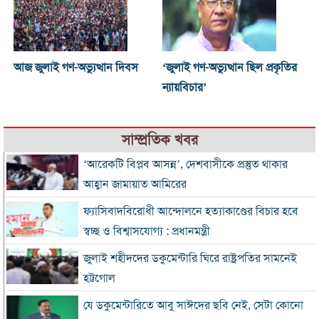
আজ জুলাই গণ-অভ্যুত্থান দিবস
‘জুলাই গণ-অভ্যুত্থান ছিল প্রকৃতির
ন্যায়বিচার’
সাম্প্রতিক খবর
‘আরেকটি বিপ্লব আসন্ন’, দেশবাসীকে প্রস্তুত থাকার
আহ্বান জামায়াত আমিরের
ফ্যাসিবাদবিরোধী আন্দোলনে হত্যাকাণ্ডের বিচার হবে
স্বচ্ছ ও বিশ্বাসযোগ্য : প্রধানমন্ত্রী
জুলাই শহীদদের ডকুমেন্টারি ঘিরে রাষ্ট্রপতির সামনেই
হট্টগোল
যে ডকুমেন্টারিতে আবু সাঈদের ছবি নেই, সেটা কোনো