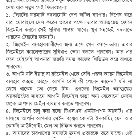
উন্নত করতে নিয়ে এসেছে নতুন কয়েকটি ফিচারস। একনজরে দেখে
নেয়া যাক নতুন সেই ফিচারগুলো:
১. টেক্সটের ফরম্যাট বদলানোটা বেশ জটিল ব্যাপার। বিশেষ করে
যারা মোবাইলে মেল করেন তাদের পক্ষে। এবার অ্যান্ড্রয়েড ফোনে
জিমেইল করলে সেই সুবিধা পাওয়া যাবে। খুব সহজেই বদলাতে
পারবেন টেক্সটের ফরম্যাট।
২. জিমেইল ব্যবহারকারীদের জন্য এসে গেল ক্যালেন্ডার। এবার
জিমেইলে ক্যালেন্ডারের সুবিধাও ভোগ করতে পারবেন। আর এর
ফলে মেইলেই আপনারা জরুরি সমস্ত কাজের শিডিউল করে রাখতে
পারবেন।
৩. আপনি যদি ইয়াহু বা হটমেইল থেকে বেশি পছন্দ করেন জিমেইল
ব্যবহার করতে, তাহলে আপনি বেশি কী পেলেন জানেন? যদি না
জেনে থাকেন তো জেনে নিন। গুগলের জিমেইল অ্যান্ড্রয়েড
অ্যাকাউন্টের মাধ্যমে আপনি জিমেইল ছাড়া অন্য যেকোনো মেইল
থেকে আপনার মেইল ব্যবহার করতে পারবেন।
৪. জিমেইলে চালু করা হলো টিএলএস এনক্রিপশন অ্যালার্ট। এর
মাধ্যমে আপনি আপনার মেইল বক্সের কোনটা ইনকামিং মেল আর
কোনটা আউটগোইং মেল তা চিহ্নিত করতে পারবেন।
৫. আমাদের চারপাশের সমাজটা ক্রমশ প্রতারকে ভরে যাচ্ছে। এই