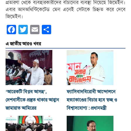
প্রতারণা থেকে ব্যবহারকারীদের বাঁচানোর ব্যবস্থা নিয়েছে জিমেইল।
এবার আনঅথিন্টিকেটেড মেল এলেই সেটাকে চিহ্নত করে দেবে
জিমেইল।
Facebook
Twitter
Email
Share
এ জাতীয় আরও খবর
‘আরেকটি বিপ্লব আসন্ন’,
ফ্যাসিবাদবিরোধী আন্দোলনে
দেশবাসীকে প্রস্তুত থাকার আহ্বান
হত্যাকাণ্ডের বিচার হবে স্বচ্ছ ও
জামায়াত আমিরের
বিশ্বাসযোগ্য : প্রধানমন্ত্রী