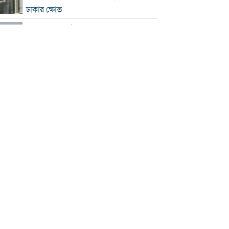
ঢাকার ক্ষোভ
হরমুজে নতুন নৌপথ নিয়ে ইরান-ওমান
সমঝোতার পথে
‘জুলাই স্মৃতি জাদুঘর’ খুলে দেওয়া হলো
দর্শনার্থীদের জন্য
ভুল স্বীকার করে ক্ষমা চাইল ফিফা
স্বর্ণের ভরি বাড়ল প্রায় ১০ হাজার টাকা
মোদির পোস্ট সীমিত করায় ভারতের কাছে
ক্ষমা চাইল মেটা
সচিবালয়মুখী ১১ দলীয় পদযাত্রায় পুলিশের
বাধা
বাংলাদেশকে নিয়ে রোমাঞ্চিত হ্যাজলউড