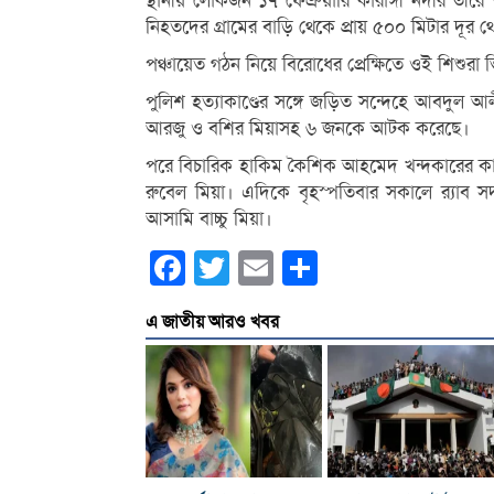
স্থানীয় লোকজন ১৭ ফেব্রুয়ারি কারাঙ্গী নদীর তী
নিহতদের গ্রামের বাড়ি থেকে প্রায় ৫০০ মিটার দূ
পঞ্চায়েত গঠন নিয়ে বিরোধের প্রেক্ষিতে ওই শিশুরা 
পুলিশ হত্যাকাণ্ডের সঙ্গে জড়িত সন্দেহে আবদুল 
আরজু ও বশির মিয়াসহ ৬ জনকে আটক করেছে।
পরে বিচারিক হাকিম কৈশিক আহমেদ খন্দকারের কাছে
রুবেল মিয়া। এদিকে বৃহস্পতিবার সকালে র‌্যাব সদ
আসামি বাচ্চু মিয়া।
Facebook
Twitter
Email
Share
এ জাতীয় আরও খবর