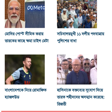
মোদির পোস্ট সীমিত করায়
সচিবালয়মুখী ১১ দলীয় পদযাত্রায়
ভারতের কাছে ক্ষমা চাইল মেটা
পুলিশের বাধা
বাংলাদেশকে নিয়ে রোমাঞ্চিত
হাসিনাকে বক্তব্যের সুযোগ দিয়ে
হ্যাজলউড
ভারত শহীদদের অসম্মান করেছে:
রিজভী