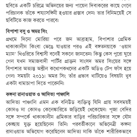
ছবিতে একটি চরিত্রে অভিনয়ের জন্য পায়েল দিবাকরের কাছে গেলে
পরিচালক তাঁকে শয্যাসঙ্গিনী হওয়ার প্রস্তাব দেন৷ তার বিনিময়েই সে
ছবিটিতে কাজ করতে পারবে৷
বিপাশা বসু ও অমর সিং
প্রথমে দিনো মোরিয়া পরে জন আব্রাহাম, বিপাশার প্রেমিক
থাকাকালীন কিংবা ভেঙে যাওয়ার পরও এই বঙ্গতনয়াকে ‘ওয়ান
ম্যান’ থিওরিতে বিশ্বাসী বলেই সকলে জানতেন৷ কিন্তু কেস পুরো ঘুরে
গেল যখন সমাজবাদী পার্টির প্রাক্তন সাংসদ অমর সিংয়ের সঙ্গে
বিপাশার অত্যন্ত অশ্লীল কথোপকথনের একটি অডিও টেপ ফাঁস হয়ে
গেল৷ সময়টা ২০১১৷ অমর সিং তাঁর প্রভাব খাটিয়েও বিষয়টা খুব
একটা ধামাচাপা দিতে পারেননি৷
কঙ্গনা রানাওয়াত ও আদিত্য পাঞ্চালি
আদিত্য পাঞ্চালি এমন এক বলিউড ব্যক্তিত্ব যিনি প্রায় সবসময়ই
কোনও না কোনও কেলেঙ্কারিতে জড়িয়েই থেকেছেন৷ পূজা বেদির
সঙ্গে সম্পর্কে থাকাকালীন প্রমিকার বাড়ির পরিচারিকার সঙ্গে যৌন
কেচ্ছায় যুক্ত হয়েছিলেন তিনি৷ পরবর্তীকালে অভিনেত্রী কঙ্গনা
রানাওয়াত অভিযোগ করেছিলেন আদিত্য নাকি তাঁকে শারীরিকভাবে