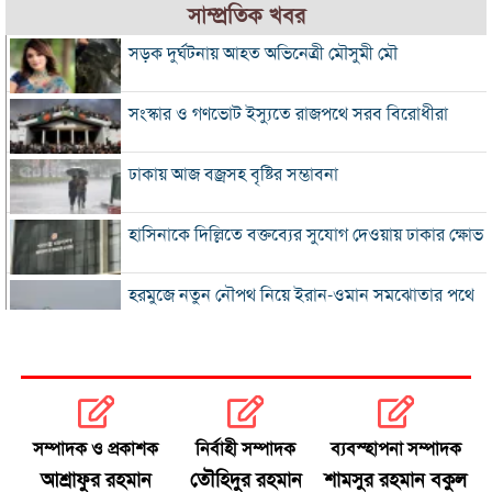
সাম্প্রতিক খবর
সড়ক দুর্ঘটনায় আহত অভিনেত্রী মৌসুমী মৌ
সংস্কার ও গণভোট ইস্যুতে রাজপথে সরব বিরোধীরা
ঢাকায় আজ বজ্রসহ বৃষ্টির সম্ভাবনা
হাসিনাকে দিল্লিতে বক্তব্যের সুযোগ দেওয়ায় ঢাকার ক্ষোভ
হরমুজে নতুন নৌপথ নিয়ে ইরান-ওমান সমঝোতার পথে
‘জুলাই স্মৃতি জাদুঘর’ খুলে দেওয়া হলো দর্শনার্থীদের জন্য
ভুল স্বীকার করে ক্ষমা চাইল ফিফা
সম্পাদক ও প্রকাশক
নির্বাহী সম্পাদক
ব্যবস্হাপনা সম্পাদক
স্বর্ণের ভরি বাড়ল প্রায় ১০ হাজার টাকা
আশ্রাফুর রহমান
তৌহিদুর রহমান
শামসুর রহমান বকুল