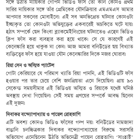
সঙ্গে উঠতি নায়িকার গোপন ভিডিও ফাঁস তো কাল কোনও প্রথম
সারির নায়িকার সঙ্গে তাঁর প্রেমিকের যৌনক্রিয়ার এমএমএস আমার
আপনার সকলের মোবাইলে৷ এই সব অনভিপ্রেত ঘটনার কোনওটা
ইচ্ছাকৃত তো কোনওটা অভিযুক্তের একবারেই অচকিতে ঘটে যায়৷
হঠাৎ সম্পর্কে ছেদ কিংবা ব্ল্যাকমেইলিংয়ের ঘটনাতেও এহেন ভিডিও
ক্লিপ ফাঁস করা ব্যবহার করা হয়ে থাকে৷ সে যে কারণেই এই
কেলেঙ্কারি হয়ে থাকুক না কেন৷ আজ আমরা বলিউডের ছয় বিখ্যাত
ব্যক্তিত্বের ফাঁস হয়ে যাওয়া যৌন কেলেঙ্কারির দিকে নজর ঘোরাব৷
রিয়া সেন ও অস্মিত প্যাটেল
গোটা কেরিয়ারে যে পরিমাণ খ্যাতি রিয়া পাননি, এই ভিডিওটি ফাঁস
হওয়ার পর তার চেয়ে বেশি জনপ্রিয়তা এনে দিয়েছিল৷ প্রায় ৯০
সেকেন্ড সময়সীমার এই ভিডিওয় অস্মিত ও রিয়াকে যথেষ্ট ঘনিষ্ঠ
অবস্থায় দেখা গিয়েছিল৷ সেই সময় প্রণয়ের সম্পর্কে আবদ্ধ ছিলেন
এই দুজন৷
দিবাকর বন্দ্যোপাধ্যায় ও পায়েল রোহতাগি
এটি অবশ্য কোনও ভিডিও ফাঁসের গল্প নয়৷ বলিউডের নামজাদা
বাঙালি চলচ্চিত্রকার দিবাকর বন্দ্যোপাধ্যায়ের বিরুদ্ধে সরাসরি
অভিযোগ এনেছিলেন উঠতি অভিনেত্রী পায়েল রোহতাগি৷ ‘সাংহাই’