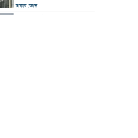
ঢাকার ক্ষোভ
হরমুজে নতুন নৌপথ নিয়ে ইরান-ওমান
সমঝোতার পথে
‘জুলাই স্মৃতি জাদুঘর’ খুলে দেওয়া হলো
দর্শনার্থীদের জন্য
ভুল স্বীকার করে ক্ষমা চাইল ফিফা
স্বর্ণের ভরি বাড়ল প্রায় ১০ হাজার টাকা
মোদির পোস্ট সীমিত করায় ভারতের কাছে
ক্ষমা চাইল মেটা
সচিবালয়মুখী ১১ দলীয় পদযাত্রায় পুলিশের
বাধা
বাংলাদেশকে নিয়ে রোমাঞ্চিত হ্যাজলউড