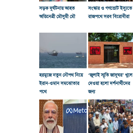
সড়ক দুর্ঘটনায় আহত
সংস্কার ও গণভোট ইস্যুতে
অভিনেত্রী মৌসুমী মৌ
রাজপথে সরব বিরোধীরা
হরমুজে নতুন নৌপথ নিয়ে
‘জুলাই স্মৃতি জাদুঘর’ খুলে
ইরান-ওমান সমঝোতার
দেওয়া হলো দর্শনার্থীদের
পথে
জন্য