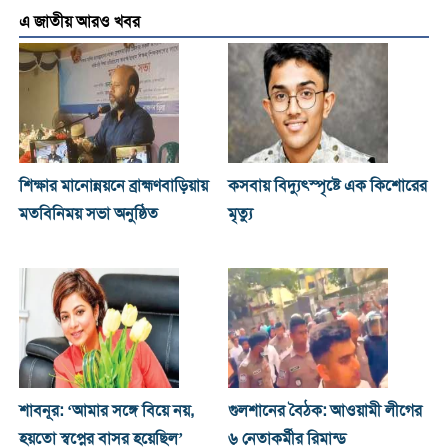
এ জাতীয় আরও খবর
শিক্ষার মানোন্নয়নে ব্রাহ্মণবাড়িয়ায়
কসবায় বিদ্যুৎস্পৃষ্টে এক কিশোরের
মতবিনিময় সভা অনুষ্ঠিত
মৃত্যু
শাবনূর: ‘আমার সঙ্গে বিয়ে নয়,
গুলশানের বৈঠক: আওয়ামী লীগের
হয়তো স্বপ্নের বাসর হয়েছিল’
৬ নেতাকর্মীর রিমান্ড