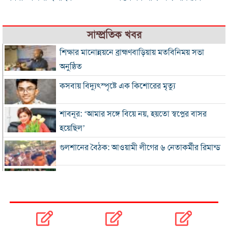
সাম্প্রতিক খবর
শিক্ষার মানোন্নয়নে ব্রাহ্মণবাড়িয়ায় মতবিনিময় সভা
অনুষ্ঠিত
কসবায় বিদ্যুৎস্পৃষ্টে এক কিশোরের মৃত্যু
শাবনূর: ‘আমার সঙ্গে বিয়ে নয়, হয়তো স্বপ্নের বাসর
হয়েছিল’
গুলশানের বৈঠক: আওয়ামী লীগের ৬ নেতাকর্মীর রিমান্ড
এসএসসি-সমমানের ফল সোমবার, জানবেন যেভাবে
গ্যাস-বিদ্যুৎ সংকটে শিল্প, ঋণের সুদ মওকুফ চায়
চট্টগ্রাম চেম্বার