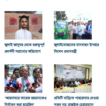
জুলাই জাদুঘর থেকে গুরুত্বপূর্ণ
জুলাইযোদ্ধাদের যানবাহন উপহার
প্রদর্শনী সরানোর অভিযোগ
দিলেন প্রধানমন্ত্রী
‘আয়নাঘরে তারেক রহমানকেও
প্রতিটি বাড়িতে পাহারাদার দেওয়া
নির্যাতন করা হয়েছিল’
সম্ভব নয়: রাজউক চেয়ারম্যান