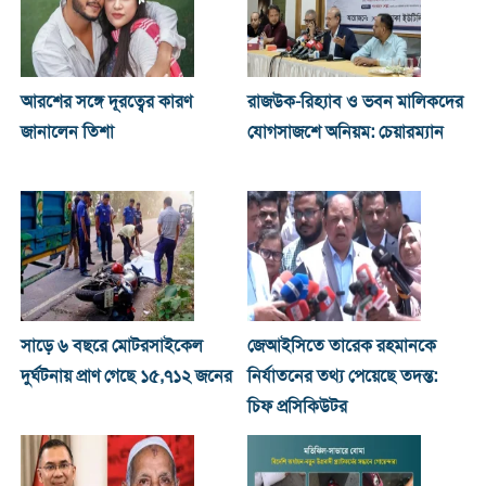
আরশের সঙ্গে দূরত্বের কারণ
রাজউক-রিহ্যাব ও ভবন মালিকদের
জানালেন তিশা
যোগসাজশে অনিয়ম: চেয়ারম্যান
সাড়ে ৬ বছরে মোটরসাইকেল
জেআইসিতে তারেক রহমানকে
দুর্ঘটনায় প্রাণ গেছে ১৫,৭১২ জনের
নির্যাতনের তথ্য পেয়েছে তদন্ত:
চিফ প্রসিকিউটর