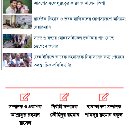
আরশের সঙ্গে দূরত্বের কারণ জানালেন তিশা
রাজউক-রিহ্যাব ও ভবন মালিকদের যোগসাজশে অনিয়ম:
চেয়ারম্যান
সাড়ে ৬ বছরে মোটরসাইকেল দুর্ঘটনায় প্রাণ গেছে
১৫,৭১২ জনের
জেআইসিতে তারেক রহমানকে নির্যাতনের তথ্য পেয়েছে
তদন্ত: চিফ প্রসিকিউটর
রোববার চট্টগ্রাম সফরে প্রধানমন্ত্রী, দেখা করবেন হেফাজত
আমিরের সঙ্গে
আইইডির নেপথ্যে কারা, বিদেশি অর্থের যোগসূত্র খুঁজছে
গোয়েন্দারা
সম্পাদক ও প্রকাশক
নির্বাহী সম্পাদক
ব্যবস্হাপনা সম্পাদক
ঢাকায় সকাল থেকেই বৃষ্টি, থাকতে পারে দিনভর
আশ্রাফুর রহমান
তৌহিদুর রহমান
শামসুর রহমান বকুল
রাসেল