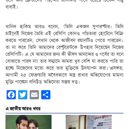
তবে অন্য ক্রেতাদের পছন্দের তালিকায় শীর্ষে রয়েছে চিকেন সঞ্জু
বাবাই।
খালিদ হাকিম আরও বলেন, ‘তিনি একজন সুপারস্টার। তিনি
চাইলেই নিজের তৈরি এই রেসিপি কোনও পাঁচতারা হোটেলে বিক্রি
করতে পারতেন, সেখান থেকে আজীবন রয়ালটিও পেতে পারতেন।
তা না করে তিনি আমাদের রেস্টুরেন্টকে উপহার দিয়েছেন নিজের
রেসিপিটি। এ যে আমাদের জন্য কী ভীষণ আনন্দের ও গর্বের তা বলে
বোঝাতে পারব না! তার সম্মানে আমরা খুব বেশি যা করতে পারি তা
হচ্ছে নিজেদের মতো করে তার মুক্তিকে উদযাপন করা।’প্রসঙ্গত,
আগামী ২৫ ফেব্রুয়ারি অবৈধভাবে অস্ত্র রাখার অভিযোগের মামলা
মুক্তি পাচ্ছেন বলিউড অভিনেতা সঞ্জয় দত্ত।
Facebook
Twitter
Email
Share
এ জাতীয় আরও খবর