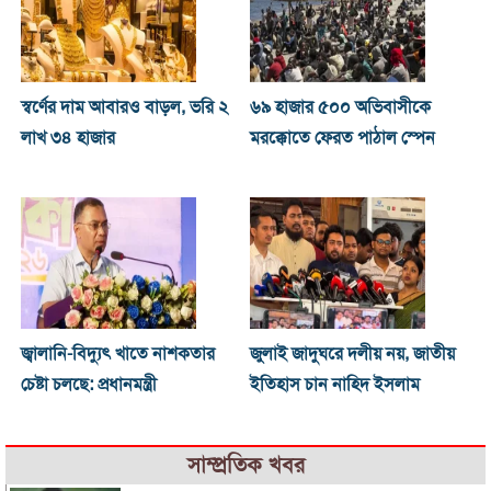
স্বর্ণের দাম আবারও বাড়ল, ভরি ২
৬৯ হাজার ৫০০ অভিবাসীকে
লাখ ৩৪ হাজার
মরক্কোতে ফেরত পাঠাল স্পেন
জ্বালানি-বিদ্যুৎ খাতে নাশকতার
জুলাই জাদুঘরে দলীয় নয়, জাতীয়
চেষ্টা চলছে: প্রধানমন্ত্রী
ইতিহাস চান নাহিদ ইসলাম
সাম্প্রতিক খবর