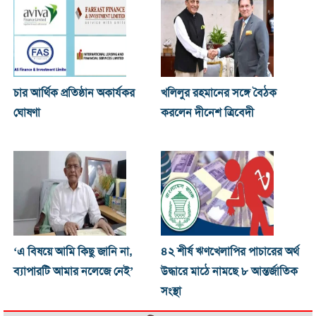
চার আর্থিক প্রতিষ্ঠান অকার্যকর
খ‌লিলুর রহমানের সঙ্গে বৈঠক
ঘোষণা
করলেন দীনেশ ত্রিবেদী
‘এ বিষয়ে আমি কিছু জানি না,
৪২ শীর্ষ ঋণখেলাপির পাচারের অর্থ
ব্যাপারটি আমার নলেজে নেই’
উদ্ধারে মাঠে নামছে ৮ আন্তর্জাতিক
সংস্থা