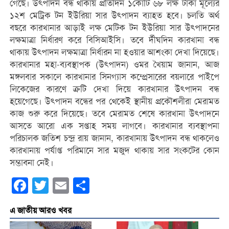
গেছে। উৎপাদন বন্ধ থাকায় প্রতিদিন ১কোটি ৬৮ লক্ষ টাকা মূল্যের
১২শ মেট্রিক টন ইউরিয়া সার উৎপাদন ব্যাহত হবে। চলতি অর্থ
বছরে কারখানার আড়াই লক্ষ মেটিক টন ইউরিয়া সার উৎপাদনের
লক্ষমাত্রা নির্ধারণ করে বিসিআইসি। তবে র্দীঘদিন কারখানা বন্ধ
থাকায় উৎপাদন লক্ষমাত্রা নির্ধারন না হওয়ার আশংকা দেখা দিয়েছে।
কারখানার মহা-ব্যবস্থাপক (উৎপাদন) ওমর খৈয়াম জানান, আজ
মঙ্গলবার সকালে কারখানার সিনগ্যাস কম্প্রেসারের বয়লারে পাইপে
লিকেজের কারণে ক্রটি দেখা দিয়ে কারখানার উৎপাদন বন্ধ
হয়েগেছে। উৎপাদন বন্ধের পর থেকেই স্থানীয় প্রকৌশলীরা মেরামত
কাজ শুরু করে দিয়েছে। তবে মেরামত শেষে কারখানা উৎপাদনে
আসতে আরো এক সপ্তাহ সময় লাগবে। কারখানার ব্যবস্থাপনা
পরিচালক জতিশ চন্দ্র রায় জানান, কারখানায় উৎপাদন বন্ধ থাকলেও
কারখানায় পর্যাপ্ত পরিমানে সার মজুদ থাকায় সার সংকটের কোন
সম্ভাবনা নেই।
Facebook
Twitter
Email
Share
এ জাতীয় আরও খবর