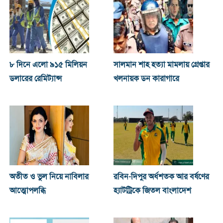
৮ দিনে এলো ৯১৫ মিলিয়ন
সালমান শাহ হত্যা মামলায় গ্রেপ্তার
ডলারের রেমিট্যান্স
খলনায়ক ডন কারাগারে
অতীত ও ভুল নিয়ে নাবিলার
রবিন-দিপুর অর্ধশতক আর বর্ষণের
আত্মোপলব্ধি
হ্যাটট্রিকে জিতল বাংলাদেশ