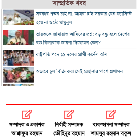
সাম্প্রতিক খবর
সরকার পতন চাই না, আমরা চাই সরকার যেন ফ্যাসিস্ট
হয়ে না ওঠে: মামুনুল
ভারতকে জামায়াত আমিরের প্রশ্ন: বড় বন্ধু হলে দেশের
বড় কিলারকে জায়গা দিয়েছেন কেন?
রাষ্ট্রপতি পদে ১১ দলের প্রার্থী কর্নেল অলি
অভাবে চুল বিক্রি করা সেই রেহানার পাশে প্রশাসন
৮ দিনে এলো ৯১৫ মিলিয়ন ডলারের রেমিট্যান্স
সালমান শাহ হত্যা মামলায় গ্রেপ্তার খলনায়ক ডন
কারাগারে
সম্পাদক ও প্রকাশক
নির্বাহী সম্পাদক
ব্যবস্হাপনা সম্পাদক
অতীত ও ভুল নিয়ে নাবিলার আত্মোপলব্ধি
আশ্রাফুর রহমান
তৌহিদুর রহমান
শামসুর রহমান বকুল