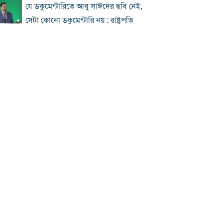
যে ডকুমেন্টারিতে আবু সাঈদের ছবি নেই,
সেটা কোনো ডকুমেন্টারি নয় : রাষ্ট্রপতি
প্রধানমন্ত্রীকে নিয়ে পোস্ট, এনসিপি নেতা
গ্রেফতার
জুলাই জাদুঘর হবে পথ দেখানোর স্থান:
ইউনূস
ছুটিতে ঘরমুখী মানুষের ঢল, গাজীপুর
মহাসড়কে যানজট
জুলাই আন্দোলনে বিএনপির ভূমিকা: শুরুতে
সমর্থন, পরে রাজপথে সক্রিয়তা
হাসিনার দেশত্যাগের পর যেভাবে প্রতিক্রিয়া
জানিয়েছিল বিশ্ব
ঢাকায় দুপুরে বজ্রসহ বৃষ্টির সম্ভাবনা