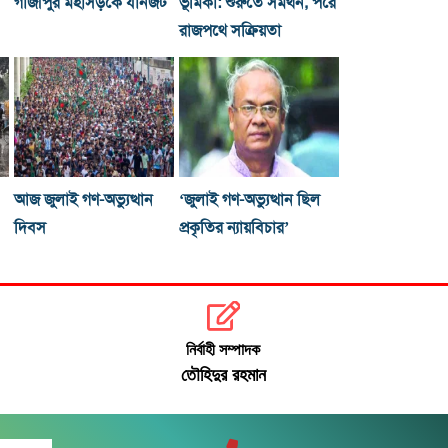
গাজীপুর মহাসড়কে যানজট
ভূমিকা: শুরুতে সমর্থন, পরে
রাজপথে সক্রিয়তা
আজ জুলাই গণ-অভ্যুত্থান
‘জুলাই গণ-অভ্যুত্থান ছিল
দিবস
প্রকৃতির ন্যায়বিচার’
নির্বাহী সম্পাদক
তৌহিদুর রহমান