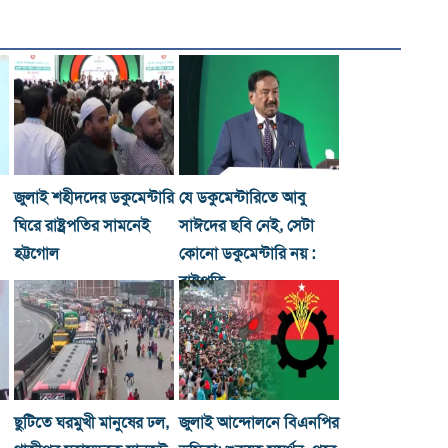
জুলাই শহীদদের ডকুমেন্টারি
যে ডকুমেন্টারিতে আবু
ঘিরে রাষ্ট্রপতির সামনেই
সাঈদের ছবি নেই, সেটা
হট্টগোল
কোনো ডকুমেন্টারি নয় :
রাষ্ট্রপতি
ছুটিতে ঘরমুখী মানুষের ঢল,
জুলাই আন্দোলনে বিএনপির