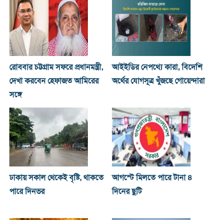
রোববার চট্টগ্রাম সফরে প্রধানমন্ত্রী,
আইইডির নেপথ্যে কারা, বিদেশি
দেখা করবেন হেফাজত আমিরের
অর্থের যোগসূত্র খুঁজছে গোয়েন্দারা
সঙ্গে
ঢাকায় সকাল থেকেই বৃষ্টি, থাকতে
আগস্টে মিলতে পারে টানা ৪
পারে দিনভর
দিনের ছুটি