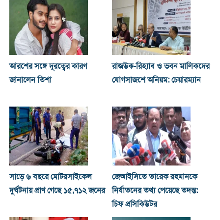
আরশের সঙ্গে দূরত্বের কারণ
রাজউক-রিহ্যাব ও ভবন মালিকদের
জানালেন তিশা
যোগসাজশে অনিয়ম: চেয়ারম্যান
সাড়ে ৬ বছরে মোটরসাইকেল
জেআইসিতে তারেক রহমানকে
দুর্ঘটনায় প্রাণ গেছে ১৫,৭১২ জনের
নির্যাতনের তথ্য পেয়েছে তদন্ত:
চিফ প্রসিকিউটর