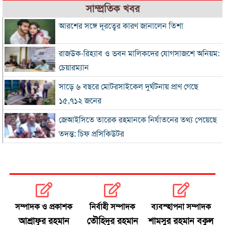
সাম্প্রতিক খবর
আরশের সঙ্গে দূরত্বের কারণ জানালেন তিশা
রাজউক-রিহ্যাব ও ভবন মালিকদের যোগসাজশে অনিয়ম:
চেয়ারম্যান
সাড়ে ৬ বছরে মোটরসাইকেল দুর্ঘটনায় প্রাণ গেছে
১৫,৭১২ জনের
জেআইসিতে তারেক রহমানকে নির্যাতনের তথ্য পেয়েছে
তদন্ত: চিফ প্রসিকিউটর
রোববার চট্টগ্রাম সফরে প্রধানমন্ত্রী, দেখা করবেন হেফাজত
আমিরের সঙ্গে
আইইডির নেপথ্যে কারা, বিদেশি অর্থের যোগসূত্র খুঁজছে
গোয়েন্দারা
সম্পাদক ও প্রকাশক
নির্বাহী সম্পাদক
ব্যবস্হাপনা সম্পাদক
ঢাকায় সকাল থেকেই বৃষ্টি, থাকতে পারে দিনভর
আশ্রাফুর রহমান
তৌহিদুর রহমান
শামসুর রহমান বকুল