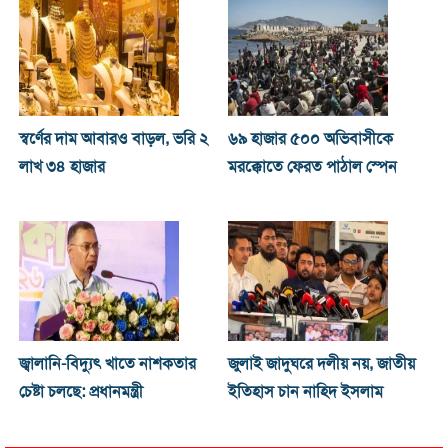
স্বর্ণের দাম আবারও বাড়ল, ভরি ২
৬৯ হাজার ৫০০ অভিবাসীকে
লাখ ৩৪ হাজার
মরক্কোতে ফেরত পাঠাল স্পেন
জ্বালানি-বিদ্যুৎ খাতে নাশকতার
জুলাই জাদুঘরে দলীয় নয়, জাতীয়
চেষ্টা চলছে: প্রধানমন্ত্রী
ইতিহাস চান নাহিদ ইসলাম