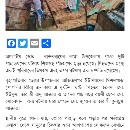
Facebook
Twitter
Email
Share
অনলাইন ডেস্ক : বান্দরবানের লামা উপজেলায় পৃথক দুটি
পাহাড়ধসের ঘটনায় শিশুসহ পাঁচজনের মৃত্যু হয়েছে। নিহতদের মধ্যে
একই পরিবারের তিনজন এবং অপর ঘটনায় এক দম্পতি রয়েছেন।
বৃহস্পতিবার ভোরে উপজেলার আজিজনগর ইউনিয়নের মিশনপাড়া
(পাগলির ঝিরি) এলাকায় এ দুর্ঘটনা ঘটে। নিহতরা হলেন—মো.
ইউনুস, তার স্ত্রী রানু আক্তার ও তাদের পাঁচ বছর বয়সী ছেলে মো.
সোলেমান। অন্য ঘটনায় মারা গেছেন মো. জুয়েল ও তার স্ত্রী কুলছুমা
আক্তার।
স্থানীয় সূত্রে জানা যায়, ভোরে পাহাড় ধসে পড়ার পর ক্ষতিগ্রস্ত
এলাকা থেকে মানুষের চিৎকার শুনে আশপাশের লোকজন সেখানে