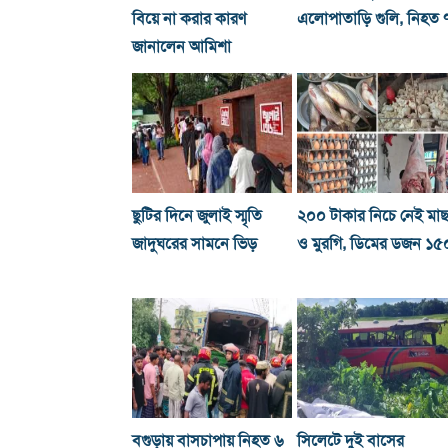
বিয়ে না করার কারণ
এলোপাতাড়ি গুলি, নিহত 
জানালেন আমিশা
ছুটির দিনে জুলাই স্মৃতি
২০০ টাকার নিচে নেই মা
জাদুঘরের সামনে ভিড়
ও মুরগি, ডিমের ডজন ১৫
বগুড়ায় বাসচাপায় নিহত ৬
সিলেটে দুই বাসের