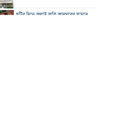
ছুটির দিনে জুলাই স্মৃতি জাদুঘরের সামনে
ভিড়
২০০ টাকার নিচে নেই মাছ ও মুরগি, ডিমের
ডজন ১৫০
নতুন বিদেশি কোচের খোঁজে বিসিবি
শীর্ষ মাদক কারবারিদের তালিকা প্রস্তুত করা
হচ্ছে: স্বরাষ্ট্রমন্ত্রী
বগুড়ায় বাসচাপায় নিহত ৬
সিলেটে দুই বাসের মুখোমুখি সংঘর্ষে নিহত
৯
সড়ক দুর্ঘটনায় আহত অভিনেত্রী মৌসুমী মৌ