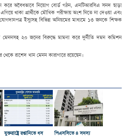
্ঘন করে অবৈধভাবে নিয়োগ বোর্ড গঠন, এনটিআরসিএ সনদ ছাড়া
় এগিয়ে থাকা প্রার্থীকে মৌখিক পরীক্ষায় অংশ নিতে না দেওয়া এবং
 যোগদানপত্র ইস্যুসহ বিভিন্ন অনিয়মের মাধ্যমে ১৩ জনকে শিক্ষক
 মেননসহ ২০ জনের বিরুদ্ধে মামলা করে দুর্নীতি দমন কমিশন
 পর থেকে রাশেদ খান মেনন কারাগারে রয়েছেন।
যুক্তরাষ্ট্রে রপ্তানিতে ধস
পিএসসিতে ৪ সদস্য