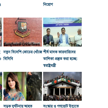
৭
নিয়োগ
ছ
নতুন বিদেশি কোচের খোঁজে
শীর্ষ মাদক কারবারিদের
০
বিসিবি
তালিকা প্রস্তুত করা হচ্ছে:
স্বরাষ্ট্রমন্ত্রী
সড়ক দুর্ঘটনায় আহত
সংস্কার ও গণভোট ইস্যুতে