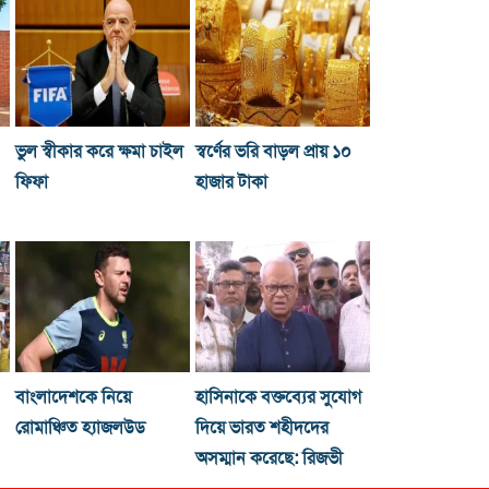
ভুল স্বীকার করে ক্ষমা চাইল
স্বর্ণের ভরি বাড়ল প্রায় ১০
ফিফা
হাজার টাকা
বাংলাদেশকে নিয়ে
হাসিনাকে বক্তব্যের সুযোগ
রোমাঞ্চিত হ্যাজলউড
দিয়ে ভারত শহীদদের
অসম্মান করেছে: রিজভী