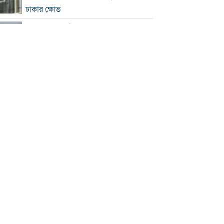
ঢাকার ক্ষোভ
হরমুজে নতুন নৌপথ নিয়ে ইরান-ওমান
সমঝোতার পথে
‘জুলাই স্মৃতি জাদুঘর’ খুলে দেওয়া হলো
দর্শনার্থীদের জন্য
ভুল স্বীকার করে ক্ষমা চাইল ফিফা
স্বর্ণের ভরি বাড়ল প্রায় ১০ হাজার টাকা
মোদির পোস্ট সীমিত করায় ভারতের কাছে
ক্ষমা চাইল মেটা
সচিবালয়মুখী ১১ দলীয় পদযাত্রায় পুলিশের
বাধা
বাংলাদেশকে নিয়ে রোমাঞ্চিত হ্যাজলউড