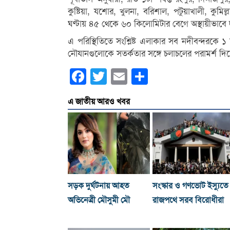
কুষ্টিয়া, যশোর, খুলনা, বরিশাল, পটুয়াখালী, কুমিল
ঘণ্টায় ৪৫ থেকে ৬০ কিলোমিটার বেগে অস্থায়ীভাবে দম
এ পরিস্থিতিতে সংশ্লিষ্ট এলাকার সব নদীবন্দরকে 
নৌযানগুলোকে সতর্কতার সঙ্গে চলাচলের পরামর্শ দ
Facebook
Twitter
Email
Share
এ জাতীয় আরও খবর
সড়ক দুর্ঘটনায় আহত
সংস্কার ও গণভোট ইস্যুতে
অভিনেত্রী মৌসুমী মৌ
রাজপথে সরব বিরোধীরা