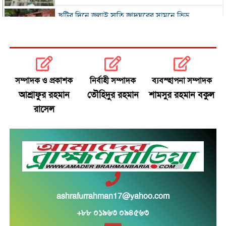
ছুটির দিনে জুলাই স্মৃতি জাদুঘরের সামনে ভিড়
২০০ টাকার নিচে নেই মাছ ও মুরগি, ডিমের ডজন ১৫০
নতুন বিদেশি কোচের খোঁজে বিসিবি
সম্পাদক ও প্রকাশক
নির্বাহী সম্পাদক
ব্যবস্হাপনা সম্পাদক
আশ্রাফুর রহমান
তৌহিদুর রহমান
শামসুর রহমান বকুল
শীর্ষ মাদক কারবারিদের তালিকা প্রস্তুত করা হচ্ছে:
রাসেল
স্বরাষ্ট্রমন্ত্রী
বগুড়ায় বাসচাপায় নিহত ৬
সিলেটে দুই বাসের মুখোমুখি সংঘর্ষে নিহত ৯
সড়ক দুর্ঘটনায় আহত অভিনেত্রী মৌসুমী মৌ
ashrafurrahman17@yahoo.com
+৮৮ ০১৯৬৩ ০৯৪৫৬৩
সংস্কার ও গণভোট ইস্যুতে রাজপথে সরব বিরোধীরা