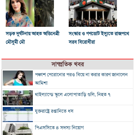
সড়ক দুর্ঘটনায় আহত অভিনেত্রী
সংস্কার ও গণভোট ইস্যুতে রাজপথে
মৌসুমী মৌ
সরব বিরোধীরা
সাম্প্রতিক খবর
পঞ্চাশ পেরোনোর পরও বিয়ে না করার কারণ জানালেন
আমিশা
থাইল্যান্ডে স্কুলে এলোপাতাড়ি গুলি, নিহত ৭
যুক্তরাষ্ট্রে রপ্তানিতে ধস
পিএসসিতে ৪ সদস্য নিয়োগ